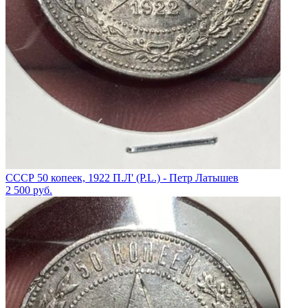
СССР 50 копеек, 1922 П.Л' (P.L.) - Петр Латышев
2 500
руб.