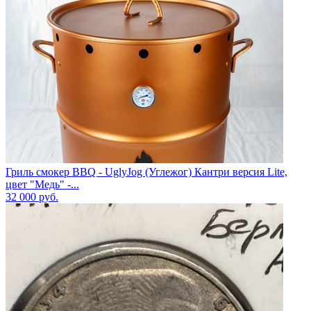
Гриль смокер BBQ - UglyJog (Углежог) Кантри версия Lite,
цвет "Медь" -...
32 000
руб.