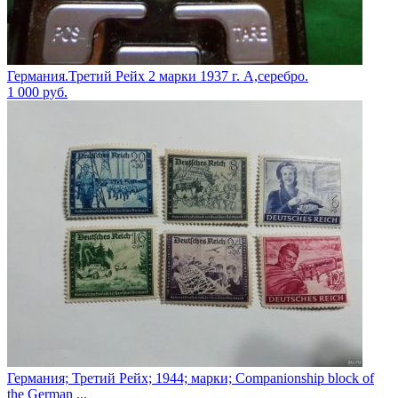
Германия.Третий Рейх 2 марки 1937 г. А,серебро.
1 000
руб.
Германия; Третий Рейх; 1944; марки; Companionship block of
the German ...