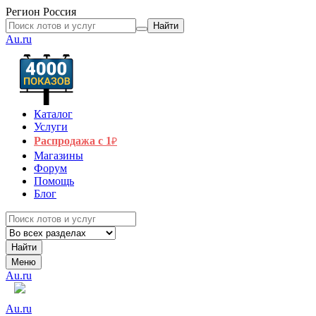
Регион
Россия
Найти
Au.ru
Каталог
Услуги
Распродажа с 1
₽
Магазины
Форум
Помощь
Блог
Найти
Меню
Au.ru
Au.ru