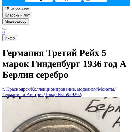
1
В избранное
Классный лот
Модератору
0
Инфо
Германия Третий Рейх 5
марок Гинденбург 1936 год A
Берлин серебро
г. Красноярск
/
Коллекционирование, моделизм
/
Монеты
/
Германия и Австрия
/
Товар №25929292
/