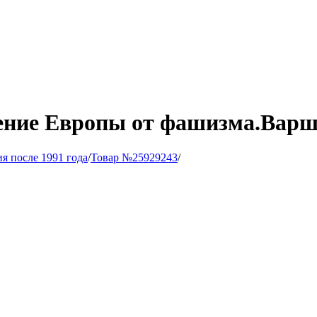
дение Европы от фашизма.Варш
ия после 1991 года
/
Товар №25929243
/