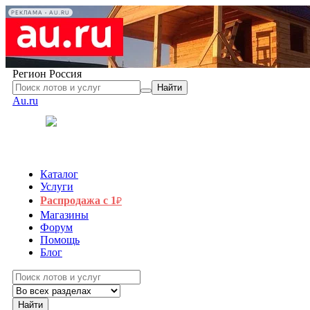
РЕКЛАМА • AU.RU
Регион
Россия
Найти
Au.ru
Каталог
Услуги
Распродажа с 1
₽
Магазины
Форум
Помощь
Блог
Найти