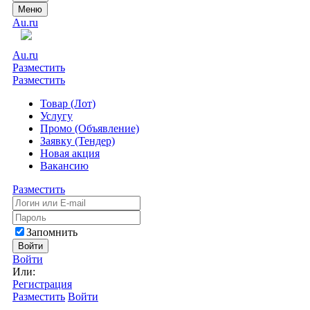
Меню
Au.ru
Au.ru
Разместить
Разместить
Товар (Лот)
Услугу
Промо (Объявление)
Заявку (Тендер)
Новая акция
Вакансию
Разместить
Запомнить
Войти
Войти
Или:
Регистрация
Разместить
Войти