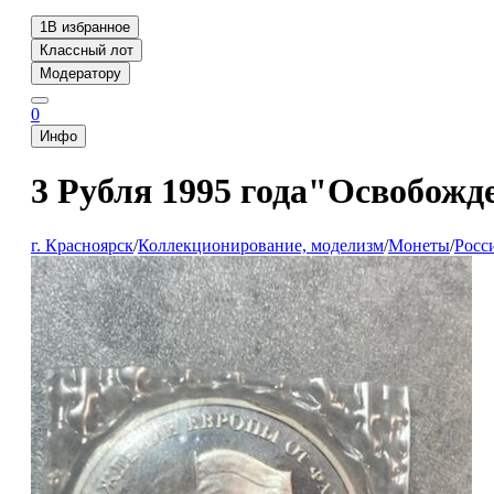
1
В избранное
Классный лот
Модератору
0
Инфо
3 Рубля 1995 года"Освобож
г. Красноярск
/
Коллекционирование, моделизм
/
Монеты
/
Росс