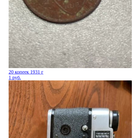
20 копеек 1931 г
1
руб.