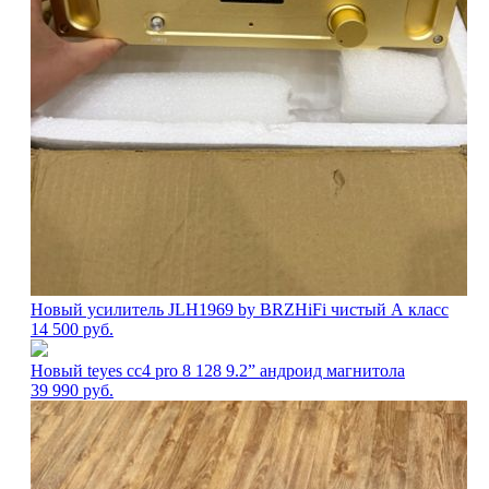
Новый усилитель JLH1969 by BRZHiFi чистый А класс
14 500
руб.
Новый teyes cc4 pro 8 128 9.2” андроид магнитола
39 990
руб.