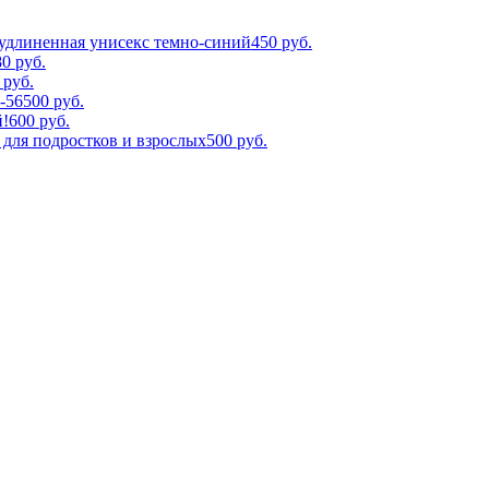
 удлиненная унисекс темно-синий
450
руб.
80
руб.
руб.
-56
500
руб.
й!
600
руб.
 для подростков и взрослых
500
руб.