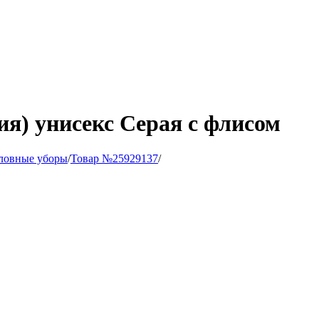
ия) унисекс Серая с флисом
ловные уборы
/
Товар №25929137
/