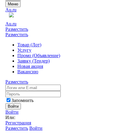
Меню
Au.ru
Au.ru
Разместить
Разместить
Товар (Лот)
Услугу
Промо (Объявление)
Заявку (Тендер)
Новая акция
Вакансию
Разместить
Запомнить
Войти
Войти
Или:
Регистрация
Разместить
Войти