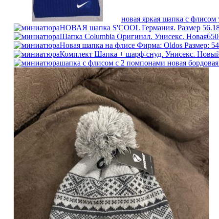
новая яркая шапка с флисом
НОВАЯ шапка S'COOL Германия. Размер 56.
1
Шапка Columbia Оригинал. Унисекс. Новая
650
Новая шапка на флисе Фирма: Oldos Размер: 54
Комплект Шапка + шарф-снуд. Унисекс. Новы
шапка с флисом с 2 помпонами новая бордовая