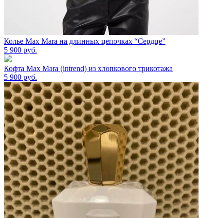
Колье Max Mara на длинных цепочках “Сердце”
5 900
руб.
Кофта Max Mara (intrend) из хлопкового трикотажа
5 900
руб.