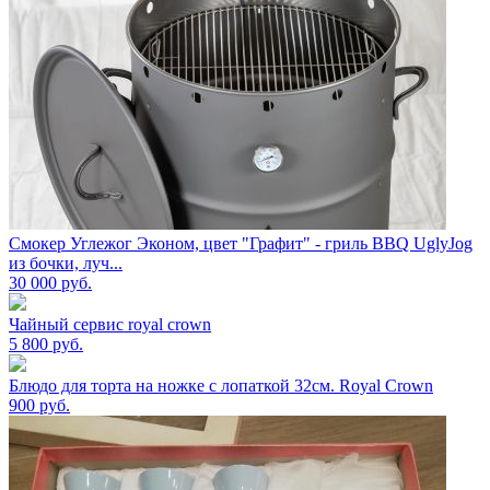
Смокер Углежог Эконом, цвет "Графит" - гриль BBQ UglyJog
из бочки, луч...
30 000
руб.
Чайный сервис royal crown
5 800
руб.
Блюдо для торта на ножке с лопаткой 32см. Royal Crown
900
руб.