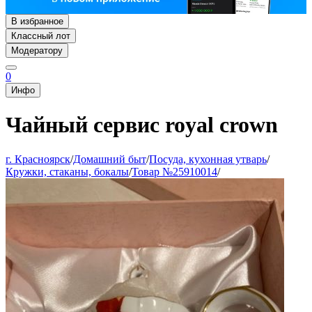
В избранное
Классный лот
Модератору
0
Инфо
Чайный сервис royal crown
г. Красноярск
/
Домашний быт
/
Посуда, кухонная утварь
/
Кружки, стаканы, бокалы
/
Товар №25910014
/