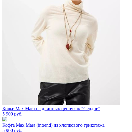
Колье Max Mara на длинных цепочках “Сердце”
5 900
руб.
Кофта Max Mara (intrend) из хлопкового трикотажа
5 900
руб.