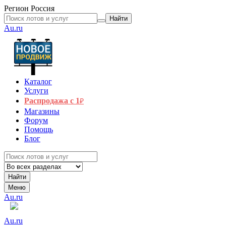
Регион
Россия
Найти
Au.ru
Каталог
Услуги
Распродажа с 1
₽
Магазины
Форум
Помощь
Блог
Найти
Меню
Au.ru
Au.ru