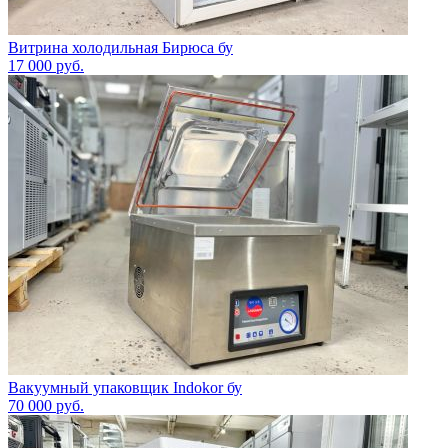
Витрина холодильная Бирюса бу
17 000
руб.
Вакуумный упаковщик Indokor бу
70 000
руб.