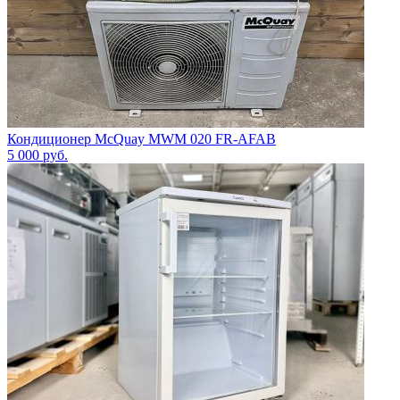
Кондиционер McQuay MWM 020 FR-AFAB
5 000
руб.