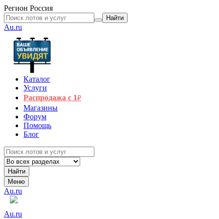
Регион
Россия
Найти
Au.ru
Каталог
Услуги
Распродажа с 1
₽
Магазины
Форум
Помощь
Блог
Найти
Меню
Au.ru
Au.ru