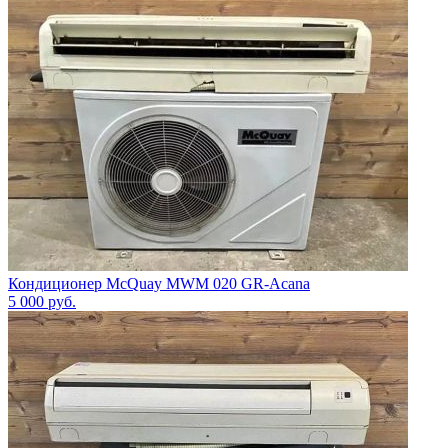
Кондиционер McQuay MWM 020 GR-Acana
5 000
руб.