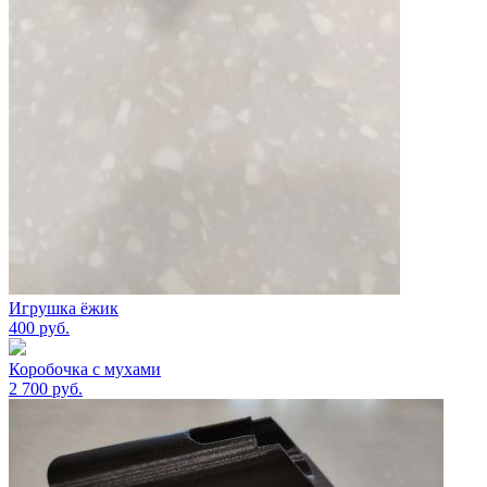
Игрушка ëжик
400
руб.
Коробочка с мухами
2 700
руб.