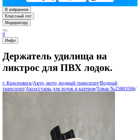
В избранное
Классный лот
Модератору
0
Инфо
Держатель удилища на
ликтрос для ПВХ лодок.
г. Красноярск
/
Авто, мото, водный транспорт
/
Водный
транспорт
/
Аксессуары для лодок и катеров
/
Товар №25883596
/