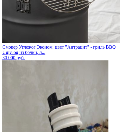
Смокер Углежог Эконом, цвет "Антрацит" - гриль BBQ
UglyJog из бочки, л...
30 000
руб.