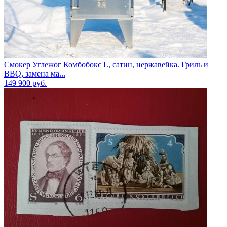
Смокер Углежог Комбобокс L, сатин, нержавейка. Гриль и
BBQ, замена ма...
149 900
руб.