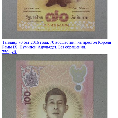
Таиланд 70 бат 2016 года. 70 восшествия на престол Короля
Рамы IX. Пумипон Адульядет. Без обращения.
750
руб.