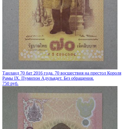
Таиланд 70 бат 2016 года. 70 восшествия на престол Короля
Рамы IX. Пумипон Адульядет. Без обращения.
750
руб.