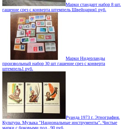
Марки стандарт набор 8 шт.
гашение срез с конверта штемпель Швейцария
1
руб.
Марки Нидерланды
произвольный набор 30 шт гашение срез с конверта
штемпель
1
руб.
Руанда 1973 г. Этнография.
Культура. Музыка "Национальные инструменты". Чистые
марки с боковыми пол...
90
руб.