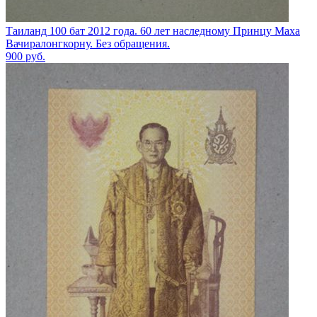
Таиланд 100 бат 2012 года. 60 лет наследному Принцу Маха
Вачиралонгкорну. Без обращения.
900
руб.