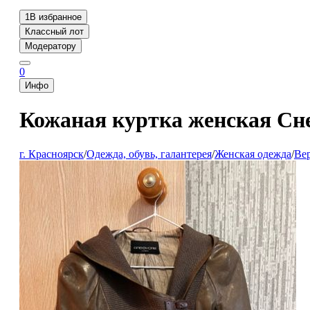
1
В избранное
Классный лот
Модератору
0
Инфо
Кожаная куртка женская Сн
г. Красноярск
/
Одежда, обувь, галантерея
/
Женская одежда
/
Ве