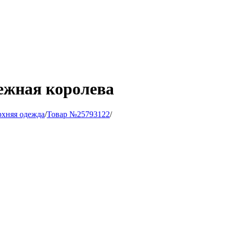
ежная королева
рхняя одежда
/
Товар №25793122
/