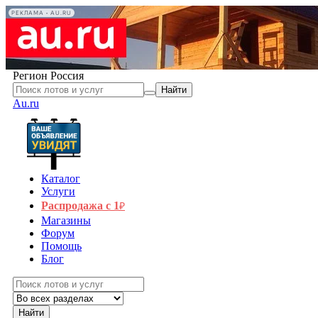
РЕКЛАМА • AU.RU
Регион
Россия
Найти
Au.ru
Каталог
Услуги
Распродажа с 1
₽
Магазины
Форум
Помощь
Блог
Найти