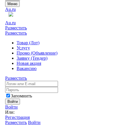
Меню
Au.ru
Au.ru
Разместить
Разместить
Товар (Лот)
Услугу
Промо (Объявление)
Заявку (Тендер)
Новая акция
Вакансию
Разместить
Запомнить
Войти
Войти
Или:
Регистрация
Разместить
Войти