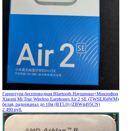
Гарнитура беспроводная Bluetooth Наушники+Микрофон
Xiaomi Mi True Wireless Earphones Air 2 SE (TWSEJ04WM)
белая, радиоканал до 10м (BT5.0) (ZBW4495CN)
2 490
руб.