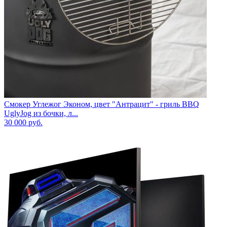
Смокер Углежог Эконом, цвет "Антрацит" - гриль BBQ
UglyJog из бочки, л...
30 000
руб.