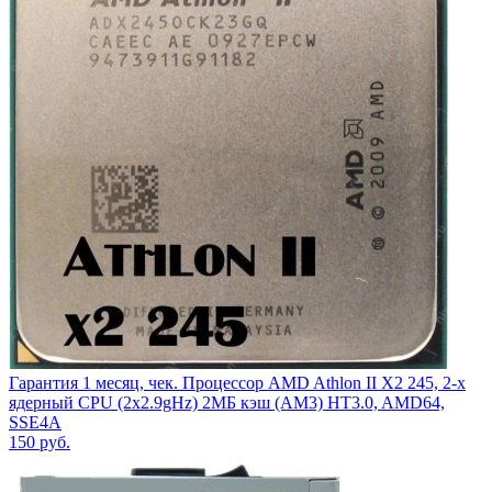
Гарантия 1 месяц, чек. Процессор AMD Athlon II X2 245, 2-х
ядерный CPU (2x2.9gHz) 2МБ кэш (AM3) HT3.0, AMD64,
SSE4A
150
руб.