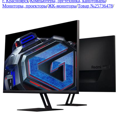
г. Красноярск
/
Компьютеры, оргтехника, канцтовары
/
Мониторы, проекторы
/
ЖК-мониторы
/
Товар №25736478
/