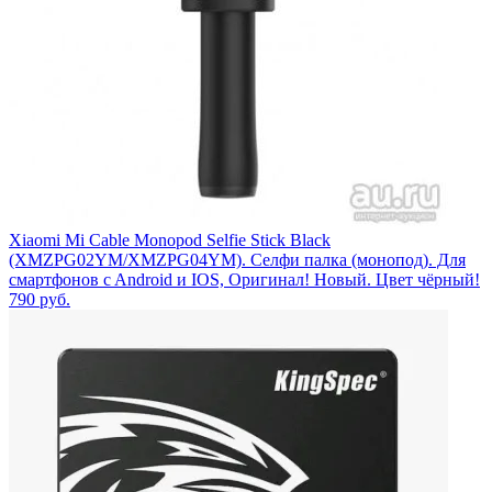
Xiaomi Mi Cable Monopod Selfie Stick Black
(XMZPG02YM/XMZPG04YM). Селфи палка (монопод). Для
смартфонов c Android и IOS, Оригинал! Новый. Цвет чёрный!
790
руб.