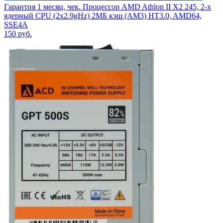
Гарантия 1 месяц, чек. Процессор AMD Athlon II X2 245, 2-х
ядерный CPU (2x2.9gHz) 2МБ кэш (AM3) HT3.0, AMD64,
SSE4A
150
руб.