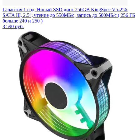
Гарантия 1 год. Новый SSD диск 256GB KingSpec V5-256,
SATA III, 2.5", чтение до 550МБ/с, запись до 500МБ/с ( 256 ГБ
больше 240 и 250 )
3 590
руб.