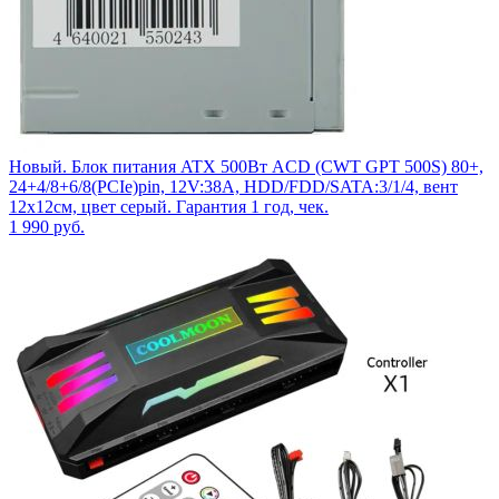
Новый. Блок питания ATX 500Вт ACD (CWT GPT 500S) 80+,
24+4/8+6/8(PCIe)pin, 12V:38A, HDD/FDD/SATA:3/1/4, вент
12x12см, цвет серый. Гарантия 1 год, чек.
1 990
руб.