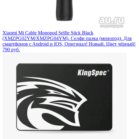
Xiaomi Mi Cable Monopod Selfie Stick Black
(XMZPG02YM/XMZPG04YM). Селфи палка (монопод). Для
смартфонов c Android и IOS, Оригинал! Новый. Цвет чёрный!
790
руб.