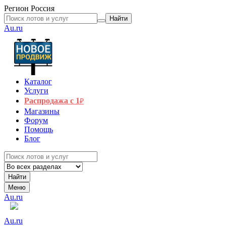
Регион
Россия
Найти
Au.ru
Каталог
Услуги
Распродажа с 1
₽
Магазины
Форум
Помощь
Блог
Найти
Меню
Au.ru
Au.ru