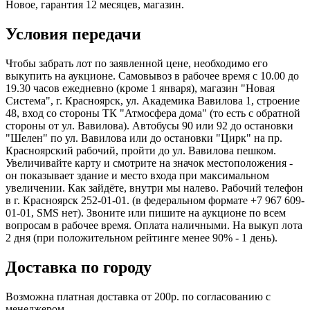
Новое, гарантия 12 месяцев, магазин.
Условия передачи
Чтобы забрать лот по заявленной цене, необходимо его
выкупить на аукционе. Самовывоз в рабочее время с 10.00 до
19.30 часов ежедневно (кроме 1 января), магазин "Новая
Система", г. Красноярск, ул. Академика Вавилова 1, строение
48, вход со стороны ТК "Атмосфера дома" (то есть с обратной
стороны от ул. Вавилова). Автобусы 90 или 92 до остановки
"Шелен" по ул. Вавилова или до остановки "Цирк" на пр.
Красноярский рабочий, пройти до ул. Вавилова пешком.
Увеличивайте карту и смотрите на значок местоположения -
он показывает здание и место входа при максимальном
увеличении. Как зайдёте, внутри мы налево. Рабочий телефон
в г. Красноярск 252-01-01. (в федеральном формате +7 967 609-
01-01, SMS нет). Звоните или пишите на аукционе по всем
вопросам в рабочее время. Оплата наличными. На выкуп лота
2 дня (при положительном рейтинге менее 90% - 1 день).
Доставка по городу
Возможна платная доставка от 200р. по согласованию с
менеджером.