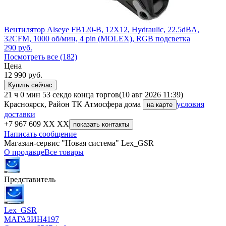
Вентилятор Alseye FB120-B, 12X12, Hydraulic, 22.5dBA,
32CFM, 1000 об/мин, 4 pin (MOLEX), RGB подсветка
290
руб.
Посмотреть все (182)
Цена
12 990
руб.
Купить сейчас
21 ч 0 мин 53 сек
до конца торгов
(10 авг 2026 11:39)
Красноярск, Район ТК Атмосфера дома
условия
на карте
доставки
+7 967 609 XX XX
показать контакты
Написать сообщение
Магазин-сервис "Новая система" Lex_GSR
О продавце
Все товары
Представитель
Lex_GSR
МАГАЗИН
4197