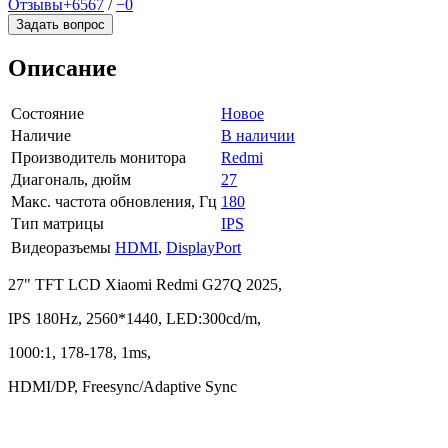
Отзывы
+6567
/
−0
Задать вопрос
Описание
Состояние
Новое
Наличие
В наличии
Производитель монитора
Redmi
Диагональ, дюйм
27
Макс. частота обновления, Гц
180
Тип матрицы
IPS
Видеоразъемы
HDMI
,
DisplayPort
27" TFT LCD Xiaomi Redmi G27Q 2025,
IPS 180Hz, 2560*1440, LED:300cd/m,
1000:1, 178-178, 1ms,
HDMI/DP, Freesync/Adaptive Sync