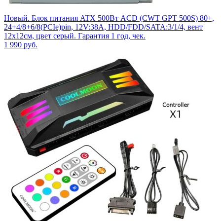
Новый. Блок питания ATX 500Вт ACD (CWT GPT 500S) 80+,
24+4/8+6/8(PCIe)pin, 12V:38A, HDD/FDD/SATA:3/1/4, вент
12x12см, цвет серый. Гарантия 1 год, чек.
1 990
руб.