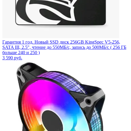
Гарантия 1 год. Новый SSD диск 256GB KingSpec V5-256,
SATA III, 2.5", чтение до 550МБ/с, запись до 500МБ/с ( 256 ГБ
больше 240 и 250 )
3 590
руб.