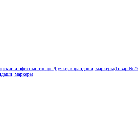
ярские и офисные товары
/
Ручки, карандаши, маркеры
/
Товар №25