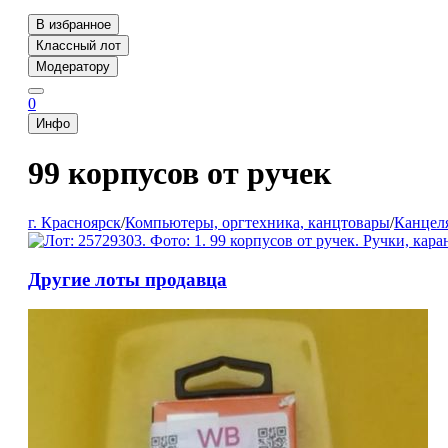
В избранное
Классный лот
Модератору
0
Инфо
99 корпусов от ручек
г. Красноярск
/
Компьютеры, оргтехника, канцтовары
/
Канцел
Другие лоты продавца