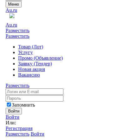
Меню
Au.ru
Au.ru
Разместить
Разместить
Товар (Лот)
Услугу
Промо (Объявление)
Заявку (Тендер)
Новая акция
Вакансию
Разместить
Запомнить
Войти
Войти
Или:
Регистрация
Разместить
Войти