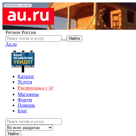
РЕКЛАМА • AU.RU
Регион
Россия
Найти
Au.ru
Каталог
Услуги
Распродажа с 1
₽
Магазины
Форум
Помощь
Блог
Найти