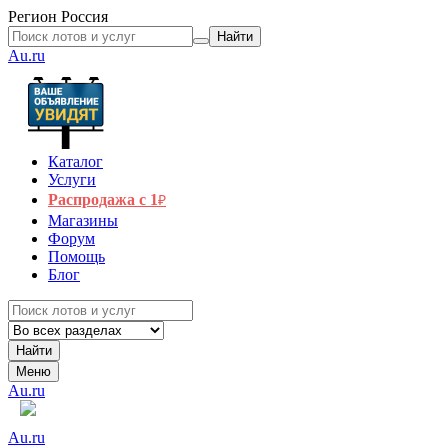
Регион
Россия
Найти
Au.ru
Каталог
Услуги
Распродажа с 1
₽
Магазины
Форум
Помощь
Блог
Найти
Меню
Au.ru
Au.ru