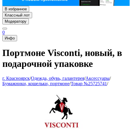
В избранное
Классный лот
Модератору
0
Инфо
Портмоне Visconti, новый, в
подарочной упаковке
г. Красноярск
/
Одежда, обувь, галантерея
/
Аксессуары
/
Бумажники, кошельки, портмоне
/
Товар №25725741
/