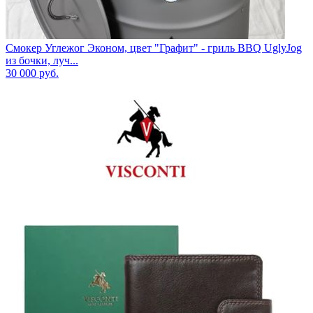
Смокер Углежог Эконом, цвет "Графит" - гриль BBQ UglyJog
из бочки, луч...
30 000
руб.