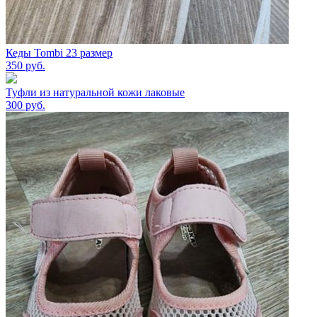
Кеды Tombi 23 размер
350
руб.
Туфли из натуральной кожи лаковые
300
руб.