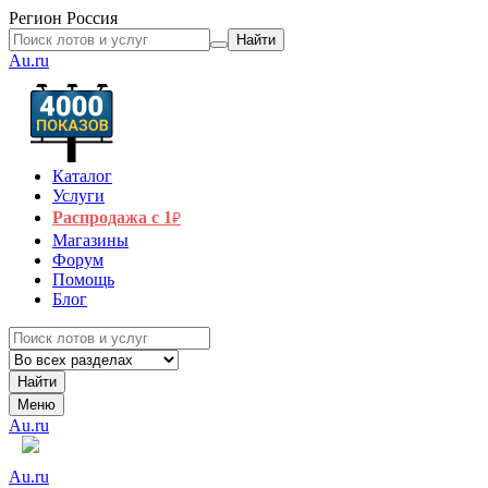
Регион
Россия
Найти
Au.ru
Каталог
Услуги
Распродажа с 1
₽
Магазины
Форум
Помощь
Блог
Найти
Меню
Au.ru
Au.ru