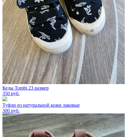
Кеды Tombi 23 размер
350
руб.
Туфли из натуральной кожи лаковые
300
руб.