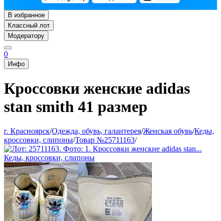
В избранное
Классный лот
Модератору
0
Инфо
Кроссовки женские adidas
stan smith 41 размер
г. Красноярск
/
Одежда, обувь, галантерея
/
Женская обувь
/
Кеды,
кроссовки, слипоны
/
Товар №25711163
/