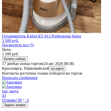
Отпариватель Kitfort КТ-913 Professional Series
5 500
руб.
Посмотреть все (5)
Цена
1 100
руб.
Купить сейчас
17 дней
до конца торгов
(24 авг 2026 08:38)
Красноярск, Первомайский
на карте
Контакты доступны только победителю торгов
Написать сообщение
just_nasya
43
Отзывы
+50
/
−2
Задать вопрос