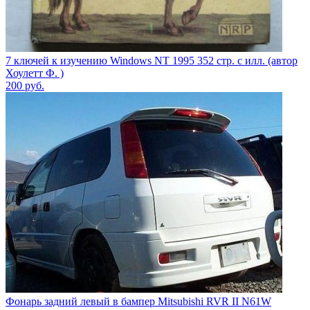
7 ключей к изучению Windows NT 1995 352 стр. с илл. (автор
Хоулетт Ф. )
200
руб.
Фонарь задний левый в бампер Mitsubishi RVR II N61W