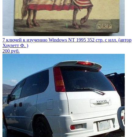
7 ключей к изучению Windows NT 1995 352 стр. с илл. (автор
Хоулетт Ф. )
200
руб.