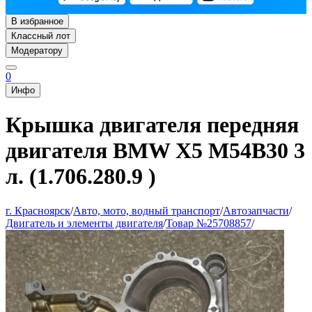
В избранное
Классный лот
Модератору
0
Инфо
Крышка двигателя передняя
двигателя BMW X5 M54B30 3
л. (1.706.280.9 )
г. Красноярск
/
Авто, мото, водный транспорт
/
Автозапчасти
/
Двигатель и элементы двигателя
/
Товар №25708857
/