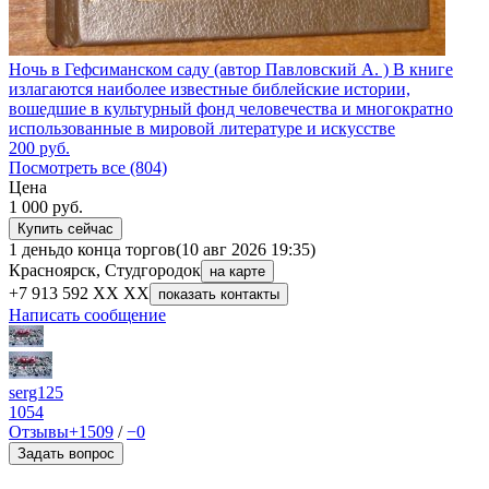
Ночь в Гефсиманском саду (автор Павловский А. ) В книге
излагаются наиболее известные библейские истории,
вошедшие в культурный фонд человечества и многократно
использованные в мировой литературе и искусстве
200
руб.
Посмотреть все (804)
Цена
1 000
руб.
Купить сейчас
1 день
до конца торгов
(10 авг 2026 19:35)
Красноярск, Студгородок
на карте
+7 913 592 XX XX
показать контакты
Написать сообщение
serg125
1054
Отзывы
+1509
/
−0
Задать вопрос