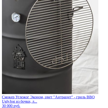
Смокер Углежог Эконом, цвет "Антрацит" - гриль BBQ
UglyJog из бочки, л...
30 000
руб.