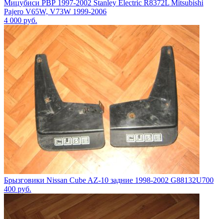
Мицубиси РВР 1997-2002 Stanley Electric R8372L Mitsubishi
Pajero V65W, V73W 1999-2006
4 000
руб.
Брызговики Nissan Cube AZ-10 задние 1998-2002 G88132U700
400
руб.