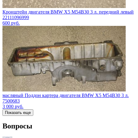
Кронштейн двигателя BMW X5 M54B30 3 л. передний левый
22111096999
600
руб.
масляный Поддон картера двигателя BMW X5 M54B30 3 л.
7500683
3 000
руб.
Показать еще
Вопросы