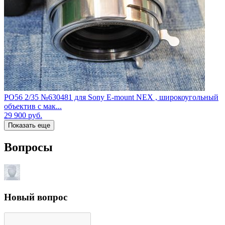
РО56 2/35 №630481 для Sony E-mount NEX , широкоугольный
объектив с мак...
29 900
руб.
Показать еще
Вопросы
Новый вопрос