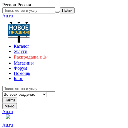
Регион
Россия
Найти
Au.ru
Каталог
Услуги
Распродажа с 1
₽
Магазины
Форум
Помощь
Блог
Найти
Меню
Au.ru
Au.ru