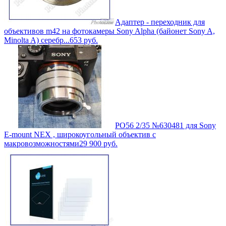
Адаптер - переходник для
объективов m42 на фотокамеры Sony Alpha (байонет Sony A,
Minolta A) серебр...
653
руб.
РО56 2/35 №630481 для Sony
E-mount NEX , широкоугольный объектив с
макровозможностями
29 900
руб.