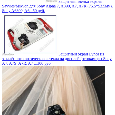
Защитная пленка экрана
Savvies/Mikvon для Sony Alpha 7, A390, A7, A7R (75.5*53.5мм),
Sony A6300, A6...
50
руб.
Защитный экран Lynca из
закалённого оптического стекла на дисплей фотокамеры Sony
A7, A7S, A7R, A7 ...
300
руб.