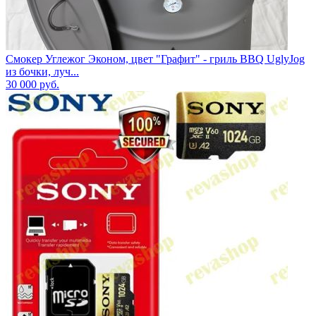
Смокер Углежог Эконом, цвет "Графит" - гриль BBQ UglyJog
из бочки, луч...
30 000
руб.