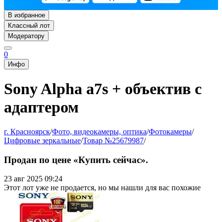
В избранное
Классный лот
Модератору
0
Инфо
Sony Alpha a7s + объектив с
адаптером
г. Красноярск
/
Фото, видеокамеры, оптика
/
Фотокамеры
/
Цифровые зеркальные
/
Товар №25679987
/
Продан по цене «Купить сейчас».
23 авг 2025 09:24
Этот лот уже не продается, но мы нашли для вас похожие