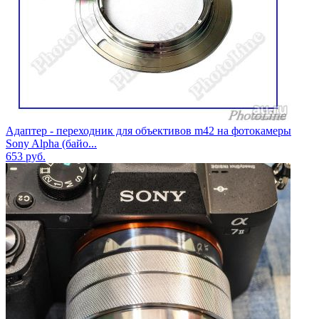
Адаптер - переходник для объективов m42 на фотокамеры
Sony Alpha (байо...
653
руб.