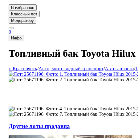
В избранное
Классный лот
Модератору
0
Инфо
Топливный бак Toyota Hilux
г. Красноярск
/
Авто, мото, водный транспорт
/
Автозапчасти
/
Т
Другие лоты продавца