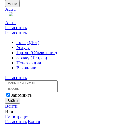
Меню
Au.ru
Au.ru
Разместить
Разместить
Товар (Лот)
Услугу
Промо (Объявление)
Заявку (Тендер)
Новая акция
Вакансию
Разместить
Запомнить
Войти
Войти
Или:
Регистрация
Разместить
Войти