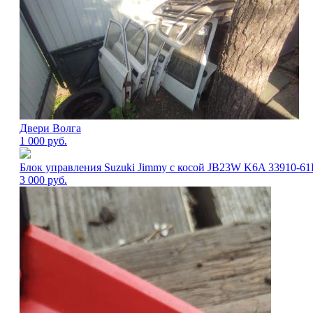
Двери Волга
1 000
руб.
Блок управления Suzuki Jimmy с косой JB23W K6A 33910-6
3 000
руб.