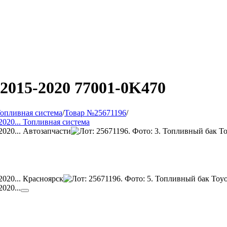
 2015-2020 77001-0K470
опливная система
/
Товар №25671196
/