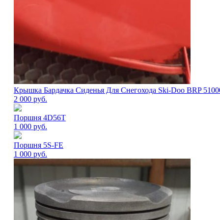
Крышка Бардачка Сиденья Для Снегохода Ski-Doo BRP 5100
2 000
руб.
Поршня 4D56T
1 000
руб.
Поршня 5S-FE
1 000
руб.