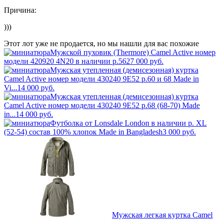
Причина:
)))
Этот лот уже не продается, но мы нашли для вас похожие
Мужской пуховик (Thermore) Camel Active номер
модели 420920 4N20 в наличии р.56
27 000
руб.
Мужская утепленная (демисезонная) куртка
Camel Active номер модели 430240 9E52 р.60 и 68 Made in
Vi...
14 000
руб.
Мужская утепленная (демисезонная) куртка
Camel Active номер модели 430240 9E52 р.68 (68-70) Made
in...
14 000
руб.
Футболка от Lonsdale London в наличии р. XL
(52-54) состав 100% хлопок Made in Bangladesh
3 000
руб.
Мужская легкая куртка Camel