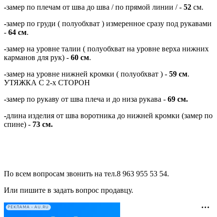
-
замер по плечам от шва до шва / по прямой линии / -
52
см.
-
замер по груди ( полуобхват ) измеренное сразу под рукавами
-
64 см
.
-
замер на уровне талии ( полуобхват на уровне верха нижних
карманов для рук) -
60 см
.
-
замер на уровне нижней кромки ( полуобхват ) -
59
см
.
УТЯЖКА С 2-х СТОРОН
-
замер по рукаву от шва плеча и до низа рукава -
69 см.
-
длина изделия от шва воротника до нижней кромки (замер по
спине) -
73 см.
По всем вопросам звонить на тел.8 963 955 53 54.
Или пишите в задать вопрос продавцу.
РЕКЛАМА • AU.RU