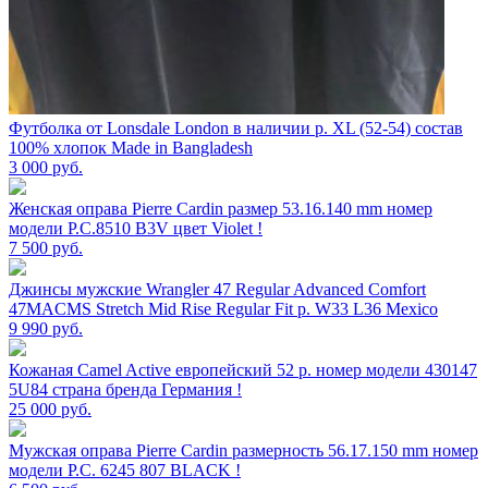
Футболка от Lonsdale London в наличии р. XL (52-54) состав
100% хлопок Made in Bangladesh
3 000
руб.
Женская оправа Pierre Cardin размер 53.16.140 mm номер
модели P.C.8510 B3V цвет Violet !
7 500
руб.
Джинсы мужские Wrangler 47 Regular Advanced Comfort
47MACMS Stretch Mid Rise Regular Fit р. W33 L36 Mexico
9 990
руб.
Кожаная Camel Active европейский 52 р. номер модели 430147
5U84 страна бренда Германия !
25 000
руб.
Мужская оправа Pierre Cardin размерность 56.17.150 mm номер
модели P.C. 6245 807 BLACK !