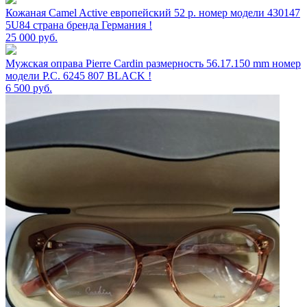
Кожаная Camel Active европейский 52 р. номер модели 430147
5U84 страна бренда Германия !
25 000
руб.
Мужская оправа Pierre Cardin размерность 56.17.150 mm номер
модели P.C. 6245 807 BLACK !
6 500
руб.