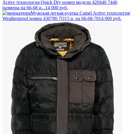
Active технология Quick Dry номер модели 420440 7446
размеры на 66-68 и...
14 000
руб.
Мужская легкая куртка Camel Active технология
Weatherproof номер 430780 7O15 р. на 66-68-70
14 000
руб.