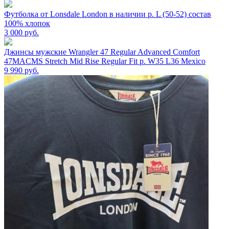
Футболка от Lonsdale London в наличии р. L (50-52) состав
100% хлопок
3 000
руб.
Джинсы мужские Wrangler 47 Regular Advanced Comfort
47MACMS Stretch Mid Rise Regular Fit р. W35 L36 Mexico
9 990
руб.