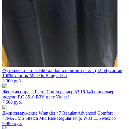
Футболка от Lonsdale London в наличии р. XL (52-54) состав
100% хлопок Made in Bangladesh
3 000
руб.
Женская оправа Pierre Cardin размер 53.16.140 mm номер
модели P.C.8510 B3V цвет Violet !
7 500
руб.
Джинсы мужские Wrangler 47 Regular Advanced Comfort
47MACMS Stretch Mid Rise Regular Fit р. W33 L36 Mexico
9 990
руб.