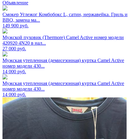
Объявление
Смокер Углежог Комбобокс L, сатин, нержавейка. Гриль и
BBQ, замена ма...
149 900
руб.
Мужской пуховик (Thermore) Camel Active номер модели
420920 4N20 в нал...
27 000
руб.
Мужская утепленная (демисезонная) куртка Camel Active
номер модели 430...
14 000
руб.
Мужская утепленная (демисезонная) куртка Camel Active
номер модели 430...
14 000
руб.