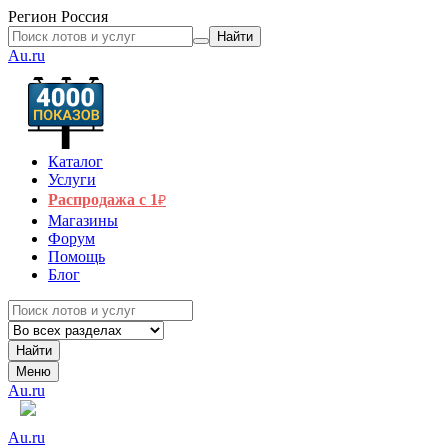
Регион
Россия
Найти
Au.ru
Каталог
Услуги
Распродажа с 1
₽
Магазины
Форум
Помощь
Блог
Найти
Меню
Au.ru
Au.ru