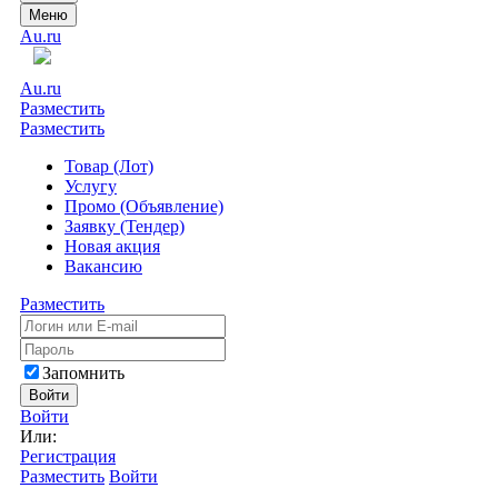
Меню
Au.ru
Au.ru
Разместить
Разместить
Товар (Лот)
Услугу
Промо (Объявление)
Заявку (Тендер)
Новая акция
Вакансию
Разместить
Запомнить
Войти
Войти
Или:
Регистрация
Разместить
Войти