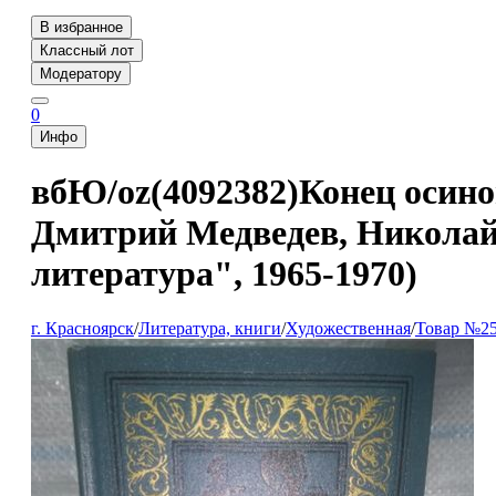
В избранное
Классный лот
Модератору
0
Инфо
вбЮ/oz(4092382)Конец осиног
Дмитрий Медведев, Николай
литература", 1965-1970)
г. Красноярск
/
Литература, книги
/
Художественная
/
Товар №2