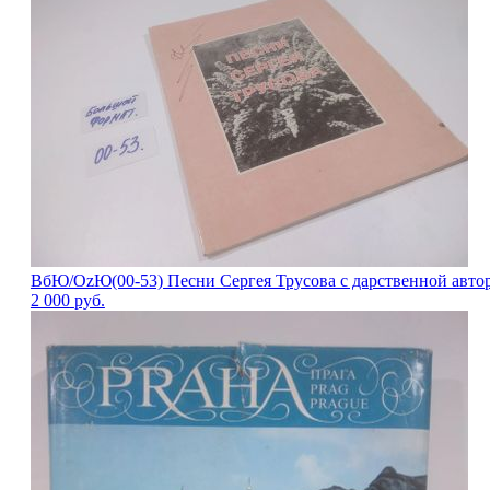
ВбЮ/OzЮ(00-53) Песни Сергея Трусова с дарственной автор
2 000
руб.