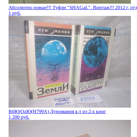
Абсолютно новые!!! Туфли "SHAGаL". Винтаж!!! 2012 г, отд
1
руб.
ВбЮ/OzЮ(Н799А) Луномания к-т из 2-х книг
1 200
руб.