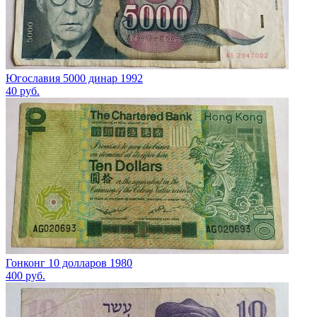
Югославия 5000 динар 1992
40
руб.
Гонконг 10 долларов 1980
400
руб.