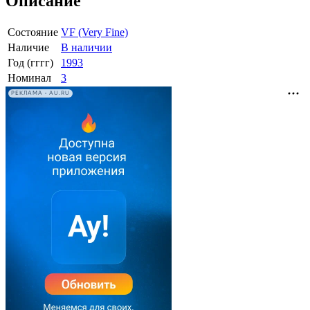
Описание
Состояние
VF (Very Fine)
Наличие
В наличии
Год (гггг)
1993
Номинал
3
РЕКЛАМА • AU.RU