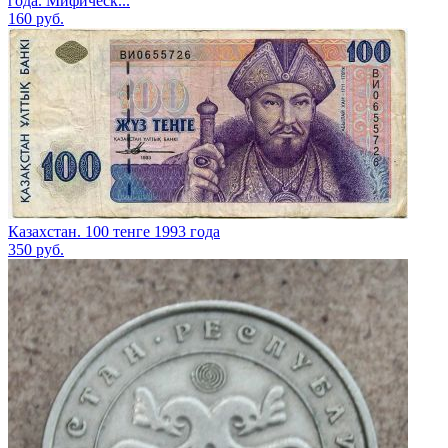
года. Мифическ...
160
руб.
Казахстан. 100 тенге 1993 года
350
руб.