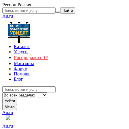
Регион
Россия
Найти
Au.ru
Каталог
Услуги
Распродажа с 1
₽
Магазины
Форум
Помощь
Блог
Найти
Меню
Au.ru
Au.ru