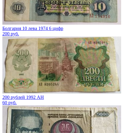
Болгария 10 лева 1974 6 цифр
200
руб.
200 рублей 1992 АН
60
руб.