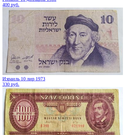
400
руб.
Израиль 10 лир 1973
330
руб.