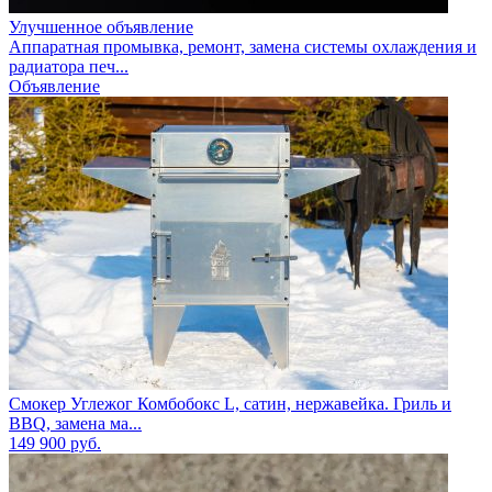
Улучшенное объявление
Аппаратная промывка, ремонт, замена системы охлаждения и
радиатора печ...
Объявление
Смокер Углежог Комбобокс L, сатин, нержавейка. Гриль и
BBQ, замена ма...
149 900
руб.