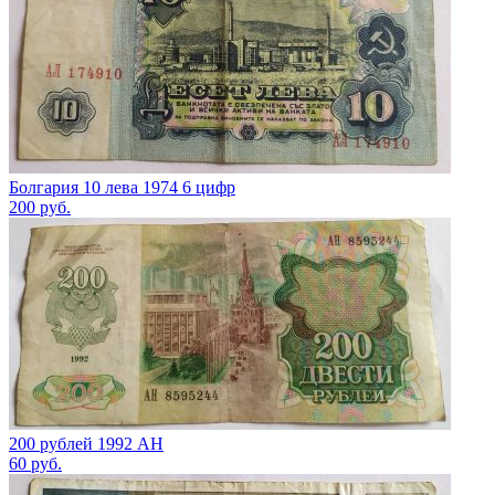
Болгария 10 лева 1974 6 цифр
200
руб.
200 рублей 1992 АН
60
руб.