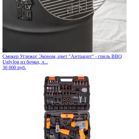
Смокер Углежог Эконом, цвет "Антрацит" - гриль BBQ
UglyJog из бочки, л...
30 000
руб.