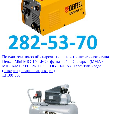
Полуавтоматический сварочный аппарат инверторного типа
Denzel Mini MIG-140LFG с функцией TIG сварки (MMA /
MIG+MAG / FCAW LIFT / TIG / 140 А) | Гарантия 3 года |
(инвертор, сварочник, сварка)
13 100
руб.