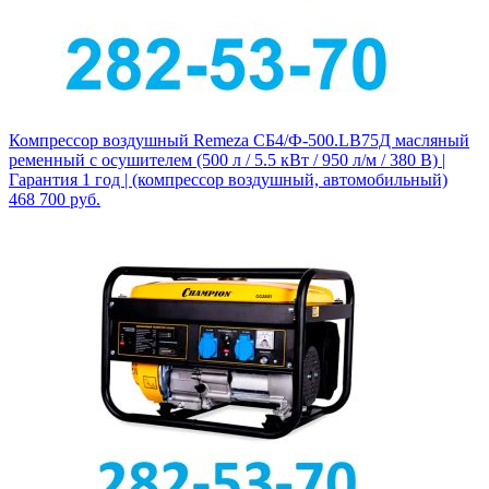
Компрессор воздушный Remeza СБ4/Ф-500.LB75Д масляный
ременный с осушителем (500 л / 5.5 кВт / 950 л/м / 380 В) |
Гарантия 1 год | (компрессор воздушный, автомобильный)
468 700
руб.