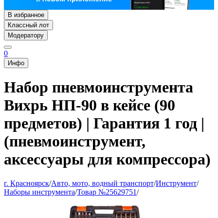
В избранное
Классный лот
Модератору
0
Инфо
Набор пневмоинструмента
Вихрь НП-90 в кейсе (90
предметов) | Гарантия 1 год |
(пневмоинструмент,
аксессуары для компрессора)
г. Красноярск
/
Авто, мото, водный транспорт
/
Инструмент
/
Наборы инструмента
/
Товар №25629751
/