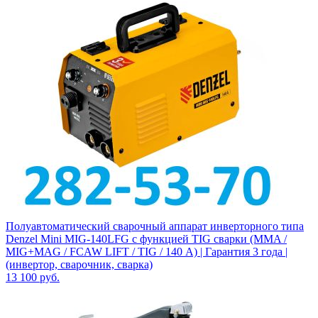
Полуавтоматический сварочный аппарат инверторного типа
Denzel Mini MIG-140LFG с функцией TIG сварки (MMA /
MIG+MAG / FCAW LIFT / TIG / 140 А) | Гарантия 3 года |
(инвертор, сварочник, сварка)
13 100
руб.