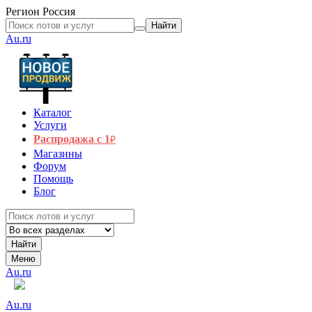
Регион
Россия
Найти
Au.ru
Каталог
Услуги
Распродажа с 1
₽
Магазины
Форум
Помощь
Блог
Найти
Меню
Au.ru
Au.ru