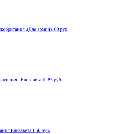
ликобритания .(Для армии)
100
руб.
ритания . Елизавета II .
85
руб.
ания Елизавета II
50
руб.