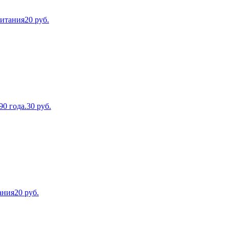
ритания
20
руб.
90 года.
30
руб.
ания
20
руб.