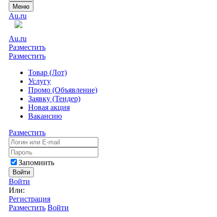
Меню
Au.ru
Au.ru
Разместить
Разместить
Товар (Лот)
Услугу
Промо (Объявление)
Заявку (Тендер)
Новая акция
Вакансию
Разместить
Запомнить
Войти
Войти
Или:
Регистрация
Разместить
Войти