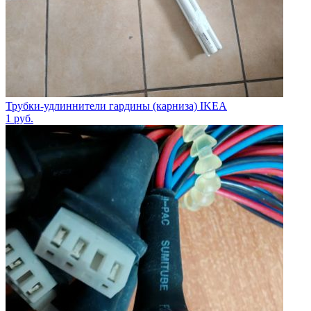
Трубки-удлиннители гардины (карниза) IKEA
1
руб.