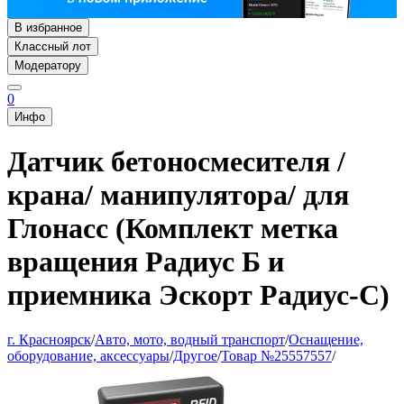
В избранное
Классный лот
Модератору
0
Инфо
Датчик бетоносмесителя /
крана/ манипулятора/ для
Глонасс (Комплект метка
вращения Радиус Б и
приемника Эскорт Радиус-С)
г. Красноярск
/
Авто, мото, водный транспорт
/
Оснащение,
оборудование, аксессуары
/
Другое
/
Товар №25557557
/