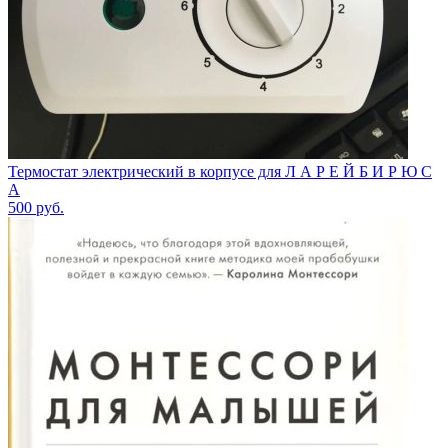
Термостат электрический в корпусе для Л А Р Е Й Б И Р Ю С
А
500
руб.