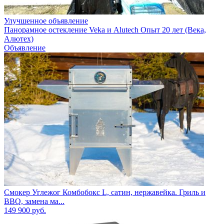
Улучшенное объявление
Панорамное остекление Veka и Alutech Опыт 20 лет (Века,
Алютех)
Объявление
Смокер Углежог Комбобокс L, сатин, нержавейка. Гриль и
BBQ, замена ма...
149 900
руб.