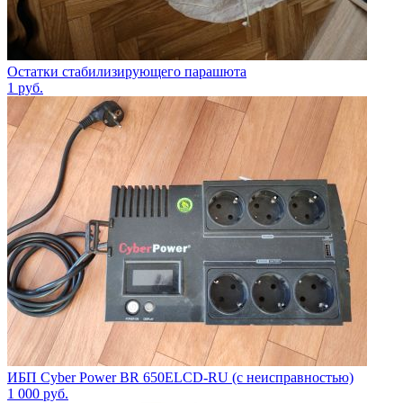
Остатки стабилизирующего парашюта
1
руб.
ИБП Cyber Power BR 650ELCD-RU (с неисправностью)
1 000
руб.