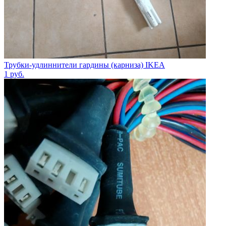
Трубки-удлиннители гардины (карниза) IKEA
1
руб.