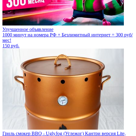
Улучшенное объявление
1000 минут на номера РФ + Безлимитный интернет = 300 руб/
мес!
150
руб.
Гриль смокер BBQ - UglyJog (Углежог) Кантри версия Lite,