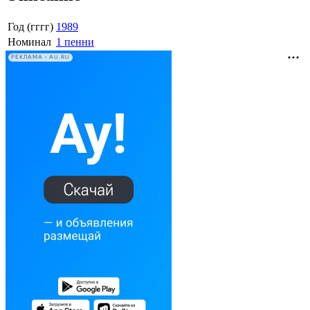
Год (гггг)
1989
Номинал
1 пенни
РЕКЛАМА • AU.RU