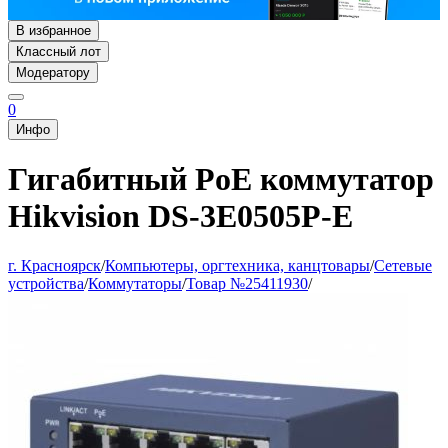
В избранное
Классный лот
Модератору
0
Инфо
Гигабитный PoE коммутатор
Hikvision DS-3E0505P-E
г. Красноярск
/
Компьютеры, оргтехника, канцтовары
/
Сетевые
устройства
/
Коммутаторы
/
Товар №25411930
/