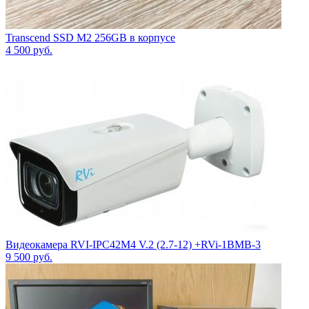
Transcend SSD M2 256GB в корпусе
4 500
руб.
Видеокамера RVI-IPC42M4 V.2 (2.7-12) +RVi-1BMB-3
9 500
руб.