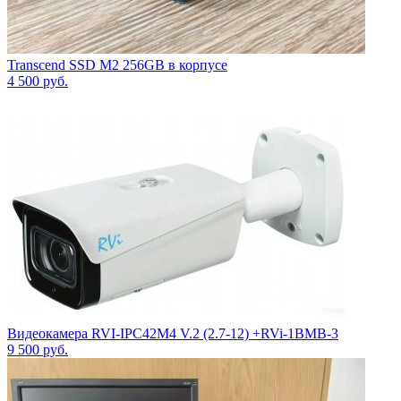
Transcend SSD M2 256GB в корпусе
4 500
руб.
Видеокамера RVI-IPC42M4 V.2 (2.7-12) +RVi-1BMB-3
9 500
руб.