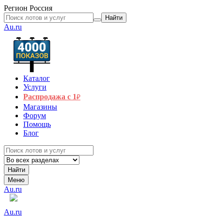
Регион
Россия
Найти
Au.ru
Каталог
Услуги
Распродажа с 1
₽
Магазины
Форум
Помощь
Блог
Найти
Меню
Au.ru
Au.ru