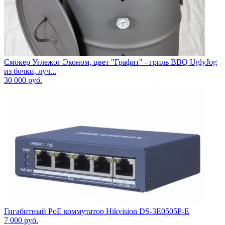
Смокер Углежог Эконом, цвет "Графит" - гриль BBQ UglyJog
из бочки, луч...
30 000
руб.
Гигабитный PoE коммутатор Hikvision DS-3E0505P-E
7 000
руб.