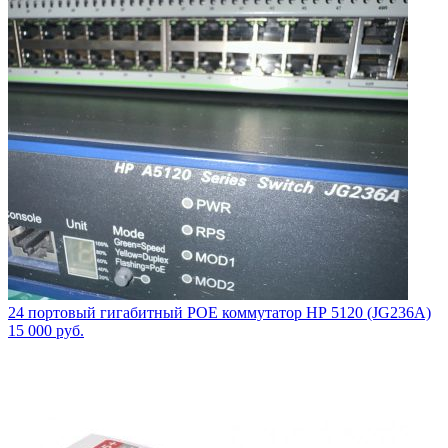
24 портовый гигабитный POE коммутатор HР 5120 (JG236A)
15 000
руб.