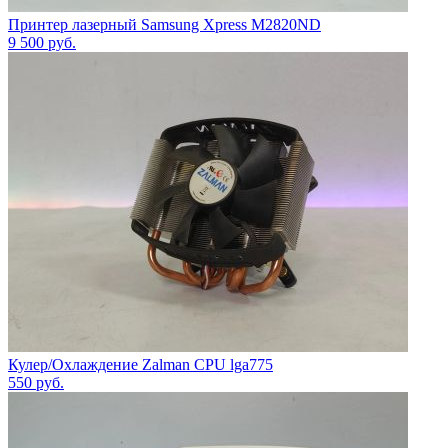
Принтер лазерный Samsung Xpress M2820ND
9 500
руб.
Кулер/Охлаждение Zalman CPU lga775
550
руб.