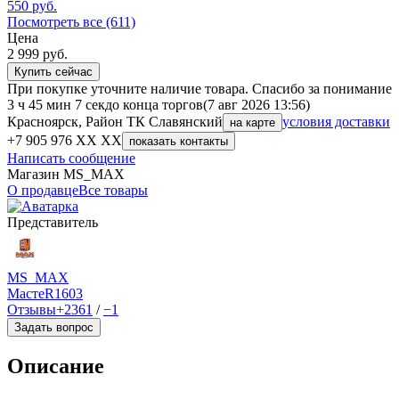
550
руб.
Посмотреть все (611)
Цена
2 999
руб.
Купить сейчас
При покупке уточните наличие товара. Спасибо за понимание
3 ч 45 мин 7 сек
до конца торгов
(7 авг 2026 13:56)
Красноярск, Район ТК Славянский
условия доставки
на карте
+7 905 976 XX XX
показать контакты
Написать сообщение
Магазин MS_MAX
О продавце
Все товары
Представитель
MS_MAX
МастеR
1603
Отзывы
+2361
/
−1
Задать вопрос
Описание