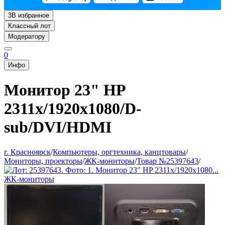
3
В избранное
Классный лот
Модератору
0
Инфо
Монитор 23" HP
2311x/1920x1080/D-
sub/DVI/HDMI
г. Красноярск
/
Компьютеры, оргтехника, канцтовары
/
Мониторы, проекторы
/
ЖК-мониторы
/
Товар №25397643
/