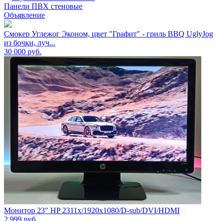
Панели ПВХ стеновые
Объявление
Смокер Углежог Эконом, цвет "Графит" - гриль BBQ UglyJog
из бочки, луч...
30 000
руб.
Монитор 23" HP 2311x/1920x1080/D-sub/DVI/HDMI
2 999
руб.