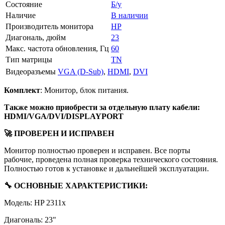
Состояние
Б/у
Наличие
В наличии
Производитель монитора
HP
Диагональ, дюйм
23
Макс. частота обновления, Гц
60
Тип матрицы
TN
Видеоразъемы
VGA (D-Sub)
,
HDMI
,
DVI
Комплект
: Монитор, блок питания.
Также можно приобрести за отдельную плату кабели:
HDMI/VGA/DVI/DISPLAYPORT
🚀 ПРОВЕРЕН И ИСПРАВЕН
Монитор полностью проверен и исправен. Все порты
рабочие, проведена полная проверка технического состояния.
Полностью готов к установке и дальнейшей эксплуатации.
🔧 ОСНОВНЫЕ ХАРАКТЕРИСТИКИ:
Модель: HP 2311x
Диагональ: 23"