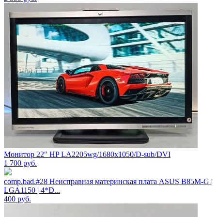
Монитор 22" HP LA2205wg/1680x1050/D-sub/DVI
1 700
руб.
comp.bad.#28 Неисправная материнская плата ASUS B85M-G |
LGA1150 | 4*D...
400
руб.