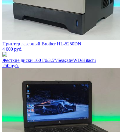
Принтер лазерный Brother HL-5250DN
4 000
руб.
Жесткие диски 160 Гб/3.5"/Seagate/WD/Hitachi
250
руб.