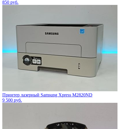
850
руб.
Принтер лазерный Samsung Xpress M2820ND
9 500
руб.