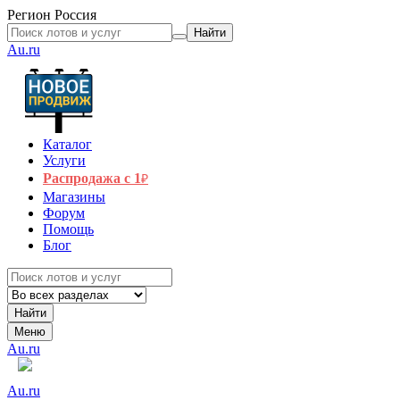
Регион
Россия
Найти
Au.ru
Каталог
Услуги
Распродажа с 1
₽
Магазины
Форум
Помощь
Блог
Найти
Меню
Au.ru
Au.ru