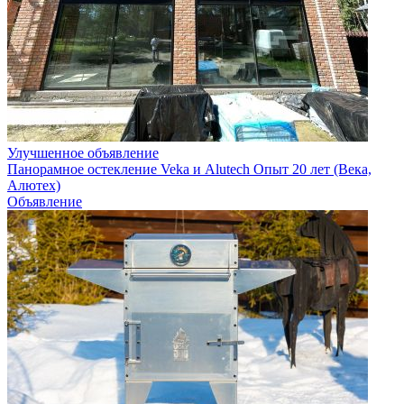
Улучшенное объявление
Панорамное остекление Veka и Alutech Опыт 20 лет (Века,
Алютех)
Объявление