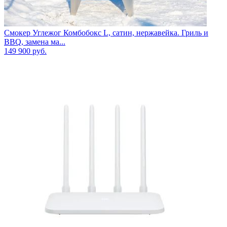
Смокер Углежог Комбобокс L, сатин, нержавейка. Гриль и
BBQ, замена ма...
149 900
руб.