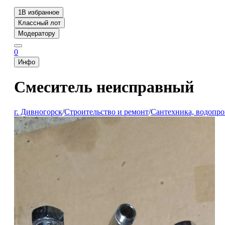
1
В избранное
Классный лот
Модератору
0
Инфо
Смеситель неисправный
г. Дивногорск
/
Строительство и ремонт
/
Сантехника, водопро