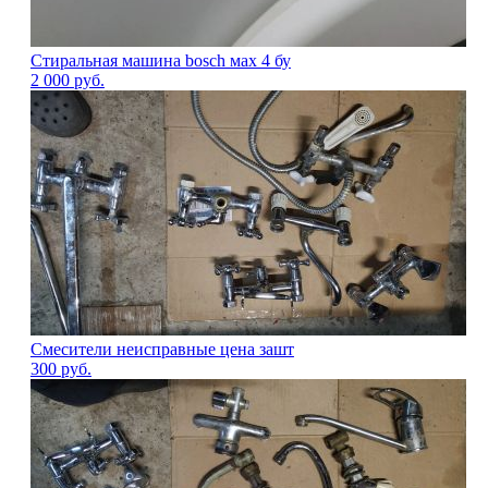
Стиральная машина bosch мах 4 бу
2 000
руб.
Смесители неисправные цена зашт
300
руб.