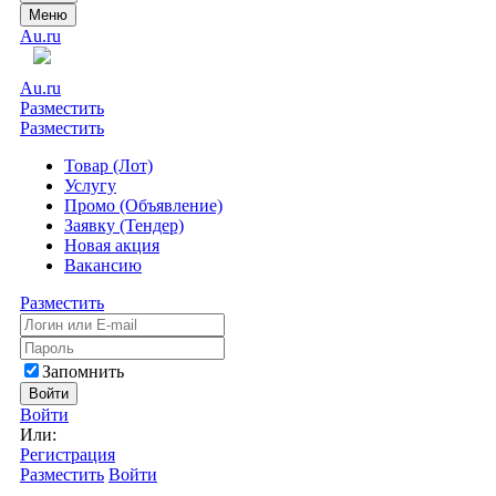
Меню
Au.ru
Au.ru
Разместить
Разместить
Товар (Лот)
Услугу
Промо (Объявление)
Заявку (Тендер)
Новая акция
Вакансию
Разместить
Запомнить
Войти
Войти
Или:
Регистрация
Разместить
Войти