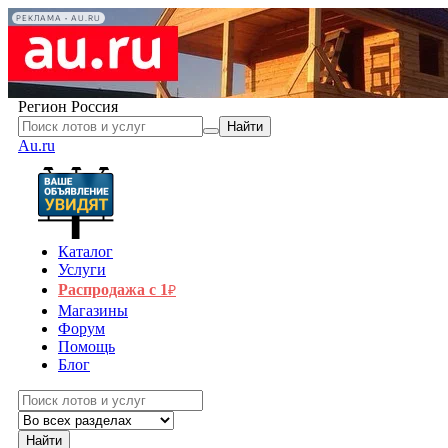
РЕКЛАМА • AU.RU
Регион
Россия
Найти
Au.ru
Каталог
Услуги
Распродажа с 1
₽
Магазины
Форум
Помощь
Блог
Найти