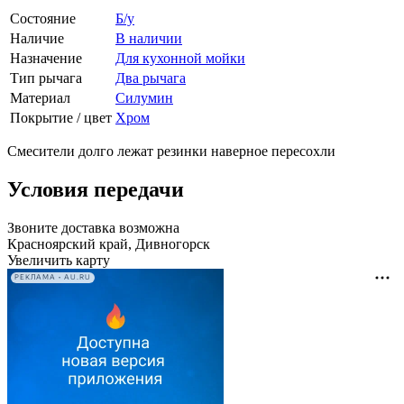
Состояние
Б/у
Наличие
В наличии
Назначение
Для кухонной мойки
Тип рычага
Два рычага
Материал
Силумин
Покрытие / цвет
Хром
Смесители долго лежат резинки наверное пересохли
Условия передачи
Звоните доставка возможна
Красноярский край, Дивногорск
Увеличить карту
РЕКЛАМА • AU.RU