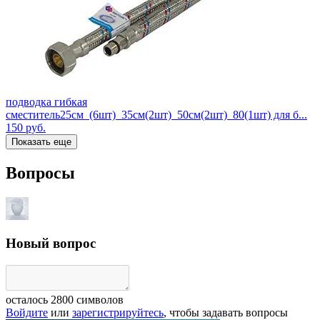
подводка гибкая
сместитель25см_(6шт)_35см(2шт)_50см(2шт)_80(1шт) для б...
150
руб.
Показать еще
Вопросы
Новый вопрос
осталось
2800
символов
Войдите
или
зарегистрируйтесь
, чтобы задавать вопросы