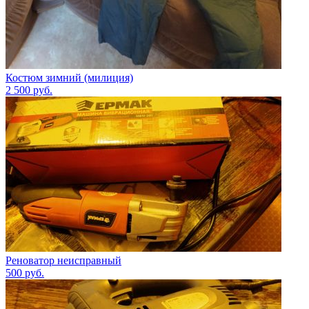
Костюм зимний (милиция)
2 500
руб.
Реноватор неисправный
500
руб.