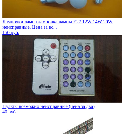
Лампочки лампа лампочка лампы E27 12W 14W 20W,
неисправные. Цена за вс...
150
руб.
Пульты возможно неисправные (цена за два)
40
руб.