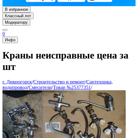
В избранное
Классный лот
Модератору
0
Инфо
Краны неисправные цена за
шт
г. Дивногорск
/
Строительство и ремонт
/
Сантехника,
водопровод
/
Смесители
/
Товар №25377351
/