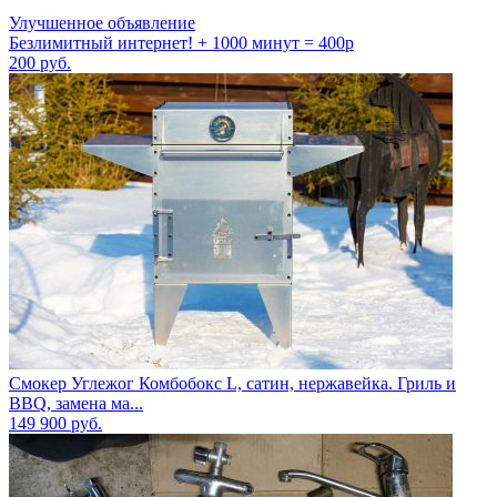
Улучшенное объявление
Безлимитный интернет! + 1000 минут = 400р
200
руб.
Смокер Углежог Комбобокс L, сатин, нержавейка. Гриль и
BBQ, замена ма...
149 900
руб.