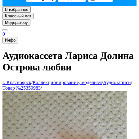
В избранное
Классный лот
Модератору
0
Инфо
Аудиокассета Лариса Долина
Острова любви
г. Красноярск
/
Коллекционирование, моделизм
/
Аудиозаписи
/
Товар №25359983
/