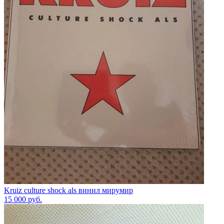
Kruiz culture shock als винил мирумир
15 000
руб.