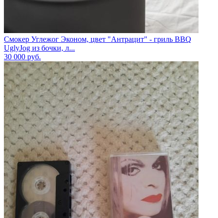
Смокер Углежог Эконом, цвет "Антрацит" - гриль BBQ
UglyJog из бочки, л...
30 000
руб.