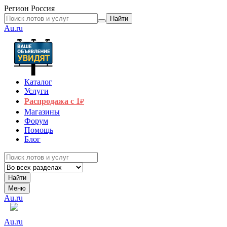
Регион
Россия
Найти
Au.ru
Каталог
Услуги
Распродажа с 1
₽
Магазины
Форум
Помощь
Блог
Найти
Меню
Au.ru
Au.ru