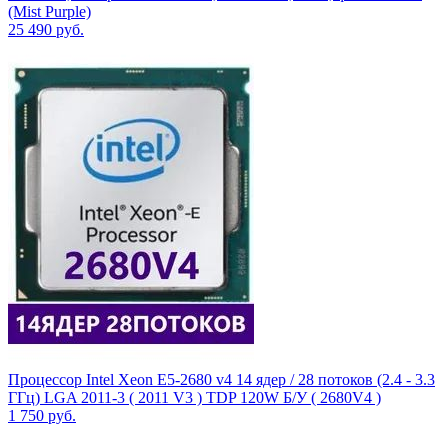
(Mist Purple)
25 490
руб.
Процессор Intel Xeon E5-2680 v4 14 ядер / 28 потоков (2.4 - 3.3
ГГц) LGA 2011-3 ( 2011 V3 ) TDP 120W Б/У ( 2680V4 )
1 750
руб.