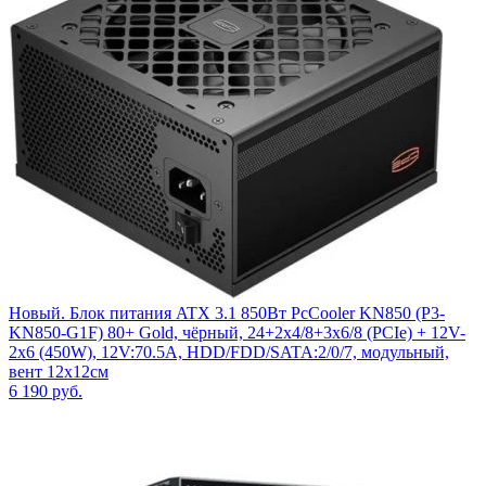
Новый. Блок питания ATX 3.1 850Вт PcCooler KN850 (P3-
KN850-G1F) 80+ Gold, чёрный, 24+2x4/8+3x6/8 (PCIe) + 12V-
2x6 (450W), 12V:70.5A, HDD/FDD/SATA:2/0/7, модульный,
вент 12x12см
6 190
руб.