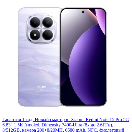
Гарантия 1 год. Новый смартфон Xiaomi Redmi Note 15 Pro 5G
6.83" 1.5K Amoled, Dimensity 7400-Ultra (8x до 2.6ГГц),
8/512GB, камера 200+8/20МП, 6580 mAh, NFC, фиолетовый