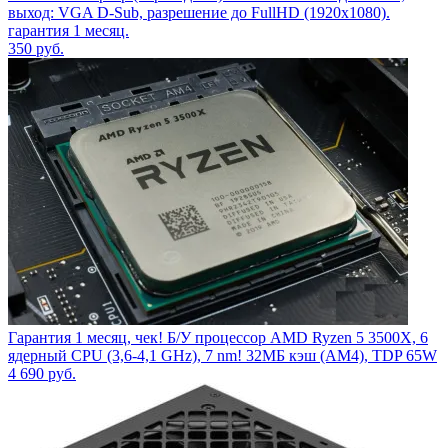
выход: VGA D-Sub, разрешение до FullHD (1920x1080).
гарантия 1 месяц.
350
руб.
Гарантия 1 месяц, чек! Б/У процессор AMD Ryzen 5 3500X, 6
ядерный CPU (3,6-4,1 GHz), 7 nm! 32МБ кэш (AM4), TDP 65W
4 690
руб.