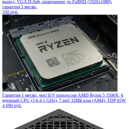
выход: VGA D-Sub, разрешение до FullHD (1920x1080).
гарантия 1 месяц.
350
руб.
Гарантия 1 месяц, чек! Б/У процессор AMD Ryzen 5 3500X, 6
ядерный CPU (3,6-4,1 GHz), 7 nm! 32МБ кэш (AM4), TDP 65W
4 690
руб.