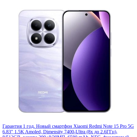
Гарантия 1 год. Новый смартфон Xiaomi Redmi Note 15 Pro 5G
6.83" 1.5K Amoled, Dimensity 7400-Ultra (8x до 2.6ГГц),