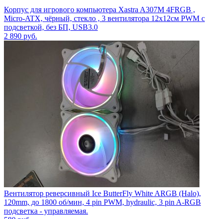
Корпус для игрового компьютера Xastra A307M 4FRGB ,
Micro-ATX, чёрный, стекло , 3 вентилятора 12x12см PWM с
подсветкой, без БП, USB3.0
2 890
руб.
Вентилятор реверсивный Ice ButterFly White ARGB (Halo),
120mm, до 1800 об/мин, 4 pin PWM, hydraulic, 3 pin A-RGB
подсветка - управляемая.