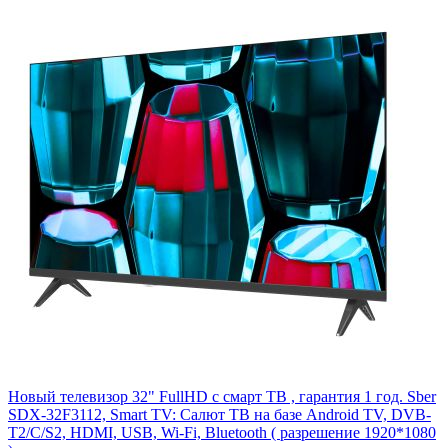
Новый телевизор 32" FullHD с смарт ТВ , гарантия 1 год. Sber
SDX-32F3112, Smart TV: Салют ТВ на базе Android TV, DVB-
T2/C/S2, HDMI, USB, Wi-Fi, Bluetooth ( разрешение 1920*1080