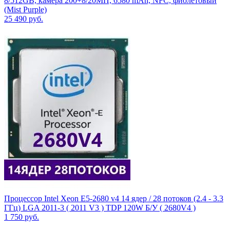
8/512GB, камера 200+8/20МП, 6580 mAh, NFC, фиолетовый
(Mist Purple)
25 490
руб.
Процессор Intel Xeon E5-2680 v4 14 ядер / 28 потоков (2.4 - 3.3
ГГц) LGA 2011-3 ( 2011 V3 ) TDP 120W Б/У ( 2680V4 )
1 750
руб.