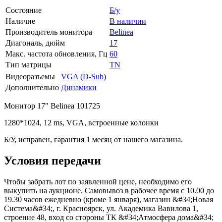
Состояние
Б/у
Наличие
В наличии
Производитель монитора
Belinea
Диагональ, дюйм
17
Макс. частота обновления, Гц
60
Тип матрицы
TN
Видеоразъемы
VGA (D-Sub)
Дополнительно
Динамики
Монитор 17" Belinea 101725
1280*1024, 12 ms, VGA, встроенные колонки
Б/У, исправен, гарантия 1 месяц от нашего магазина.
Условия передачи
Чтобы забрать лот по заявленной цене, необходимо его
выкупить на аукционе. Самовывоз в рабочее время с 10.00 до
19.30 часов ежедневно (кроме 1 января), магазин &#34;Новая
Система&#34;, г. Красноярск, ул. Академика Вавилова 1,
строение 48, вход со стороны ТК &#34;Атмосфера дома&#34;