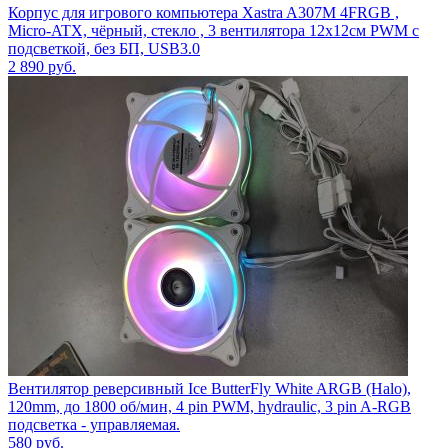
Корпус для игрового компьютера Xastra A307M 4FRGB ,
Micro-ATX, чёрный, стекло , 3 вентилятора 12x12см PWM с
подсветкой, без БП, USB3.0
2 890
руб.
Вентилятор реверсивный Ice ButterFly White ARGB (Halo),
120mm, до 1800 об/мин, 4 pin PWM, hydraulic, 3 pin A-RGB
подсветка - управляемая.
580
руб.