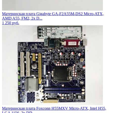
Материнская плата Gigabyte GA-F2A55M-DS2 Micro-ATX,
AMD A55, FM2, 2x D...
1 250
руб.
Материнская плата Foxconn H55MXV Micro-ATX, Intel H55,
LGA 1156, 2x DD...