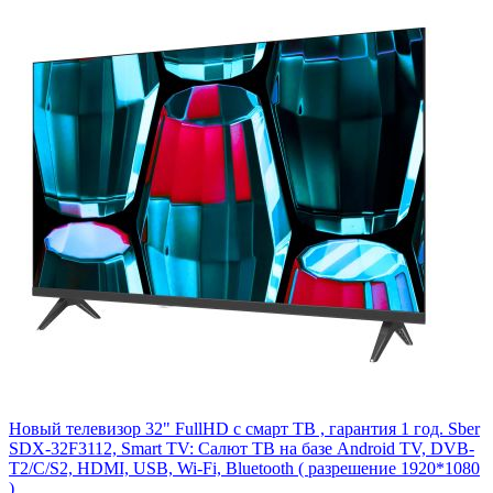
Новый телевизор 32" FullHD с смарт ТВ , гарантия 1 год. Sber
SDX-32F3112, Smart TV: Салют ТВ на базе Android TV, DVB-
T2/C/S2, HDMI, USB, Wi-Fi, Bluetooth ( разрешение 1920*1080
)