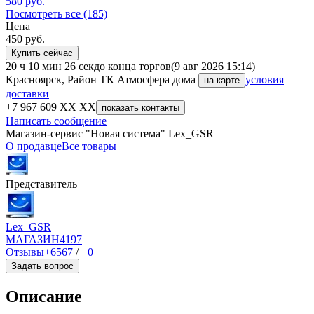
580
руб.
Посмотреть все (185)
Цена
450
руб.
Купить сейчас
20 ч 10 мин 26 сек
до конца торгов
(9 авг 2026 15:14)
Красноярск, Район ТК Атмосфера дома
условия
на карте
доставки
+7 967 609 XX XX
показать контакты
Написать сообщение
Магазин-сервис "Новая система" Lex_GSR
О продавце
Все товары
Представитель
Lex_GSR
МАГАЗИН
4197
Отзывы
+6567
/
−0
Задать вопрос
Описание