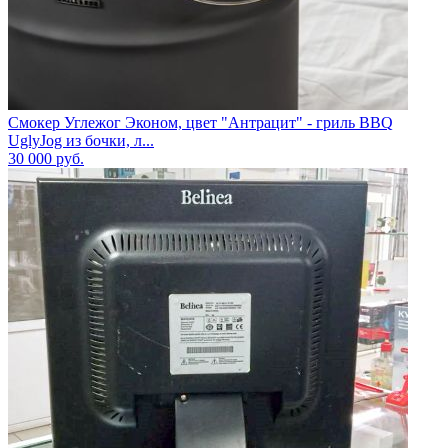
Смокер Углежог Эконом, цвет "Антрацит" - гриль BBQ
UglyJog из бочки, л...
30 000
руб.