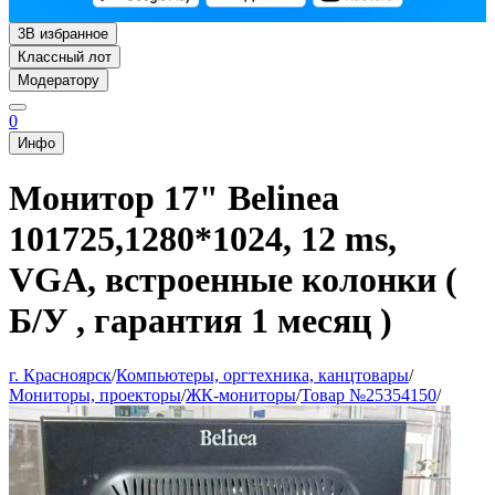
3
В избранное
Классный лот
Модератору
0
Инфо
Монитор 17" Belinea
101725,1280*1024, 12 ms,
VGA, встроенные колонки (
Б/У , гарантия 1 месяц )
г. Красноярск
/
Компьютеры, оргтехника, канцтовары
/
Мониторы, проекторы
/
ЖК-мониторы
/
Товар №25354150
/