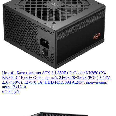
Новый. Блок питания ATX 3.1 850Вт PcCooler KN850 (P3-
KN850-G1F) 80+ Gold, чёрный, 24+2x4/8+3x6/8 (PCIe) + 12V-
2x6 (450W), 12V:70.5A, HDD/FDD/SATA:2/0/7, модульный,
вент 12x12см
6 190
руб.