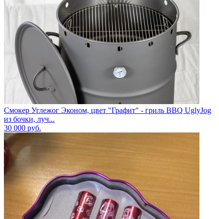
Смокер Углежог Эконом, цвет "Графит" - гриль BBQ UglyJog
из бочки, луч...
30 000
руб.