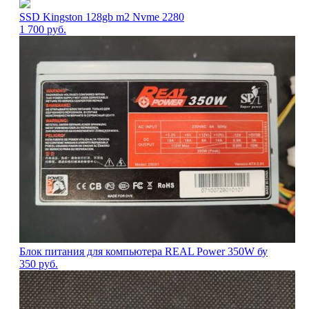
SSD Kingston 128gb m2 Nvme 2280
1 700
руб.
Блок питания для компьютера REAL Power 350W бу
350
руб.