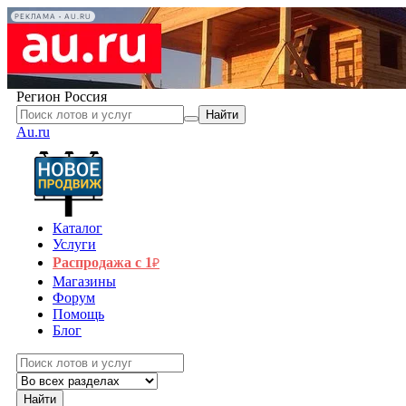
РЕКЛАМА • AU.RU
Регион
Россия
Найти
Au.ru
Каталог
Услуги
Распродажа с 1
₽
Магазины
Форум
Помощь
Блог
Найти