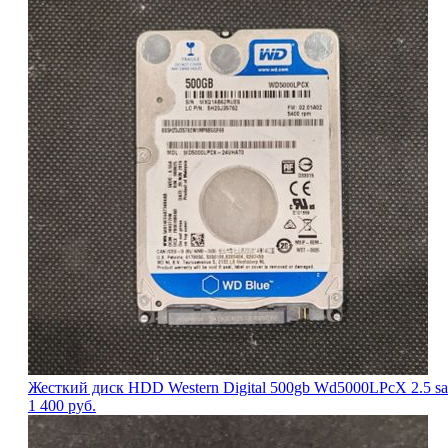
Жесткий диск HDD Western Digital 500gb Wd5000LPcX 2.5 sa
1 400
руб.