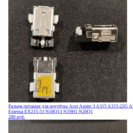
Разъем питания для ноутбука Acer Aspire 3 A315 A315-22G
Extensa EX215-53 N18Q13 N19H1 N20Q1
200
руб.