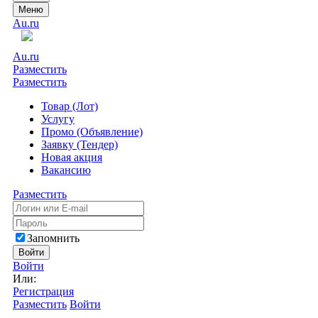
Меню
Au.ru
Au.ru
Разместить
Разместить
Товар (Лот)
Услугу
Промо (Объявление)
Заявку (Тендер)
Новая акция
Вакансию
Разместить
Запомнить
Войти
Войти
Или:
Регистрация
Разместить
Войти