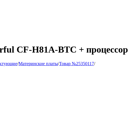
rful CF-H81A-BTC + процессор 
ктующие
/
Материнские платы
/
Товар №25350117
/