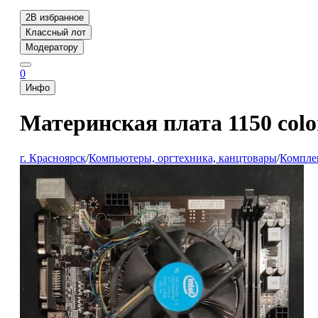
2
В избранное
Классный лот
Модератору
0
Инфо
Материнская плата 1150 colo
г. Красноярск
/
Компьютеры, оргтехника, канцтовары
/
Компле