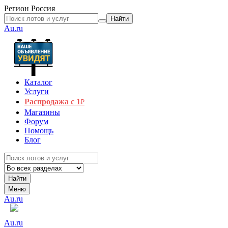
Регион
Россия
Найти
Au.ru
Каталог
Услуги
Распродажа с 1
₽
Магазины
Форум
Помощь
Блог
Найти
Меню
Au.ru
Au.ru