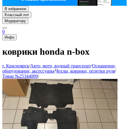
В избранное
Классный лот
Модератору
0
Инфо
коврики honda n-box
г. Красноярск
/
Авто, мото, водный транспорт
/
Оснащение,
оборудование, аксессуары
/
Чехлы, коврики, оплетки руля
/
Товар №25344009
/