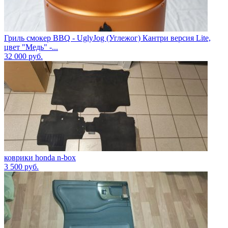
Гриль смокер BBQ - UglyJog (Углежог) Кантри версия Lite,
цвет "Медь" -...
32 000
руб.
коврики honda n-box
3 500
руб.