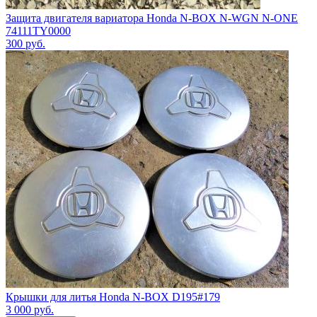
Защита двигателя вариатора Honda N-BOX N-WGN N-ONE
74111TY0000
300
руб.
Крышки для литья Honda N-BOX D195#179
3 000
руб.