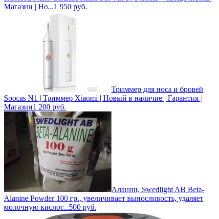
Магазин | Но...
1 950
руб.
Триммер для носа и бровей
Soocas N1 | Триммер Xiaomi | Новый в наличие | Гарантия |
Магазин
1 200
руб.
Аланин, Swedlight AB Beta-
Alanine Powder 100 гр., увеличивает выносливость, удаляет
молочную кислот...
500
руб.