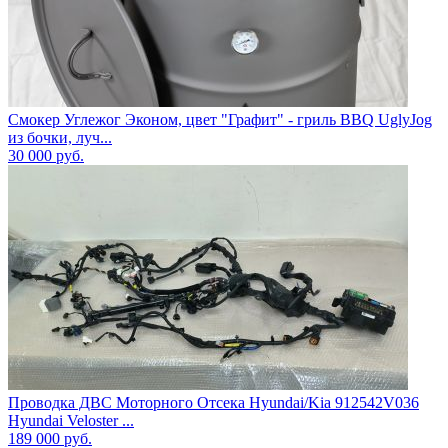
Смокер Углежог Эконом, цвет "Графит" - гриль BBQ UglyJog
из бочки, луч...
30 000
руб.
Проводка ДВС Моторного Отсека Hyundai/Kia 912542V036
Hyundai Veloster ...
189 000
руб.