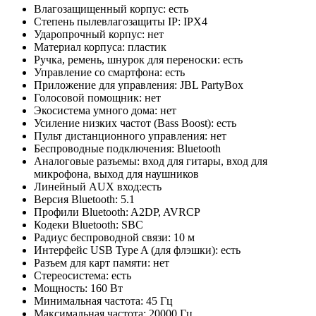
Влагозащищенный корпус: есть
Степень пылевлагозащиты IP: IPX4
Ударопрочный корпус: нет
Материал корпуса: пластик
Ручка, ремень, шнурок для переноски: есть
Управление со смартфона: есть
Приложение для управления: JBL PartyBox
Голосовой помощник: нет
Экосистема умного дома: нет
Усиление низких частот (Bass Boost): есть
Пульт дистанционного управления: нет
Беспроводные подключения: Bluetooth
Аналоговые разъемы: вход для гитары, вход для
микрофона, выход для наушников
Линейный AUX вход:есть
Версия Bluetooth: 5.1
Профили Bluetooth: A2DP, AVRCP
Кодеки Bluetooth: SBC
Радиус беспроводной связи: 10 м
Интерфейс USB Type A (для флэшки): есть
Разъем для карт памяти: нет
Стереосистема: есть
Мощность: 160 Вт
Минимальная частота: 45 Гц
Максимальная частота: 20000 Гц