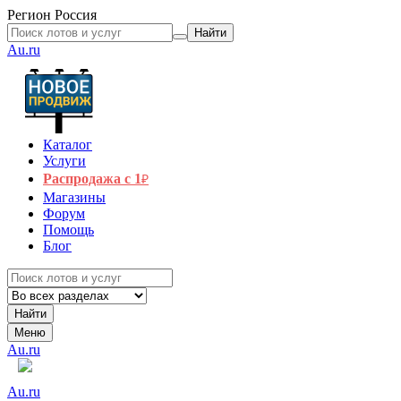
Регион
Россия
Найти
Au.ru
Каталог
Услуги
Распродажа с 1
₽
Магазины
Форум
Помощь
Блог
Найти
Меню
Au.ru
Au.ru