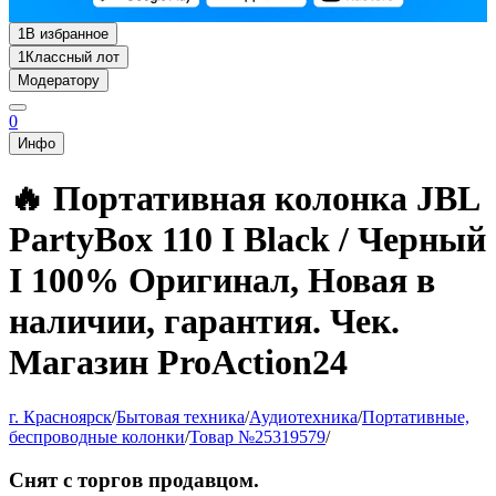
1
В избранное
1
Классный лот
Модератору
0
Инфо
🔥 Портативная колонка JBL
PartyBox 110 I Black / Черный
I 100% Оригинал, Новая в
наличии, гарантия. Чек.
Магазин ProAction24
г. Красноярск
/
Бытовая техника
/
Аудиотехника
/
Портативные,
беспроводные колонки
/
Товар №25319579
/
Снят с торгов продавцом.