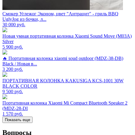
Смокер Углежог Эконом, цвет "Антрацит" - гриль BBQ
UglyJog из бочки, л...
30 000
руб.
Новая умная портативная колонка Xiaomi Sound Move (M03A)
Silver
5 900
руб.
🔥 Портативная колонка xiaomi soud outdoor (MDZ-38-DB)
Black / Новая в...
3 200
руб.
ПОРТАТИВНАЯ КОЛОНКА KAKUSIGA KCS-1001 30W
BLACK COLOR
9 500
руб.
Портативная колонка Xiaomi Mi Compact Bluetooth Speaker 2
(MDZ-28-DI
1 570
руб.
Показать еще
Вопросы