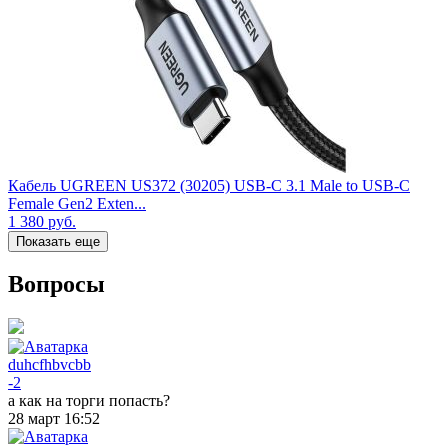
Кабель UGREEN US372 (30205) USB-C 3.1 Male to USB-C
Female Gen2 Exten...
1 380
руб.
Показать еще
Вопросы
duhcfhbvcbb
-2
а как на торги попасть?
28 март 16:52