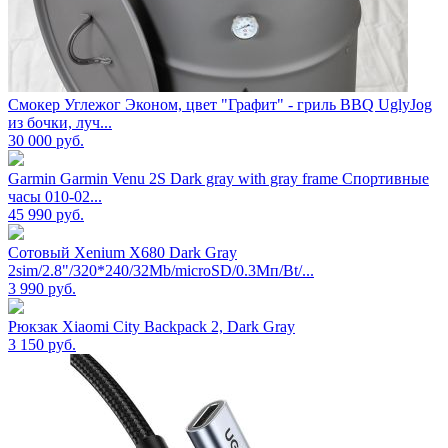
Смокер Углежог Эконом, цвет "Графит" - гриль BBQ UglyJog
из бочки, луч...
30 000
руб.
Garmin Garmin Venu 2S Dark gray with gray frame Спортивные
часы 010-02...
45 990
руб.
Сотовый Xenium X680 Dark Gray
2sim/2.8"/320*240/32Mb/microSD/0.3Мп/Bt/...
3 990
руб.
Рюкзак Xiaomi City Backpack 2, Dark Gray
3 150
руб.