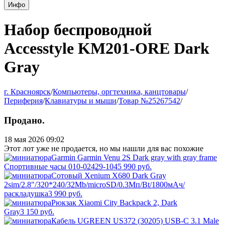
Инфо
Набор беспроводной
Accesstyle KM201-ORE Dark
Gray
г. Красноярск
/
Компьютеры, оргтехника, канцтовары
/
Периферия
/
Клавиатуры и мыши
/
Товар №25267542
/
Продано.
18 мая 2026 09:02
Этот лот уже не продается, но мы нашли для вас похожие
Garmin Garmin Venu 2S Dark gray with gray frame
Спортивные часы 010-02429-10
45 990
руб.
Сотовый Xenium X680 Dark Gray
2sim/2.8"/320*240/32Mb/microSD/0.3Мп/Bt/1800мАч/
раскладушка
3 990
руб.
Рюкзак Xiaomi City Backpack 2, Dark
Gray
3 150
руб.
Кабель UGREEN US372 (30205) USB-C 3.1 Male