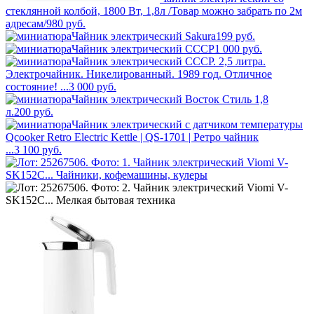
стеклянной колбой, 1800 Вт, 1,8л /Товар можно забрать по 2м
адресам/
980
руб.
Чайник электрический Sakura
199
руб.
Чайник электрический СССР
1 000
руб.
Чайник электрический СССР. 2,5 литра.
Электрочайник. Никелированный. 1989 год. Отличное
состояние! ...
3 000
руб.
Чайник электрический Восток Стиль 1,8
л.
200
руб.
Чайник электрический с датчиком температуры
Qcooker Retro Electric Kettle | QS-1701 | Ретро чайник
...
3 100
руб.