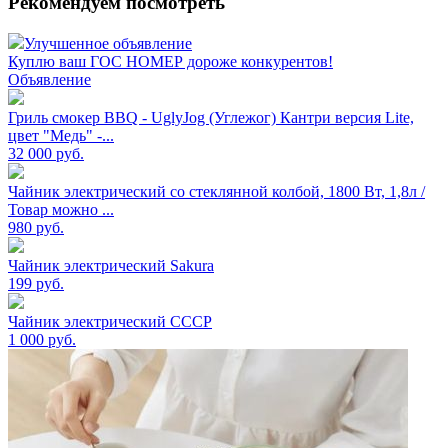
Рекомендуем посмотреть
Улучшенное объявление
Куплю ваш ГОС НОМЕР дороже конкурентов!
Объявление
Гриль смокер BBQ - UglyJog (Углежог) Кантри версия Lite,
цвет "Медь" -...
32 000
руб.
Чайник электрический со стеклянной колбой, 1800 Вт, 1,8л /
Товар можно ...
980
руб.
Чайник электрический Sakura
199
руб.
Чайник электрический СССР
1 000
руб.