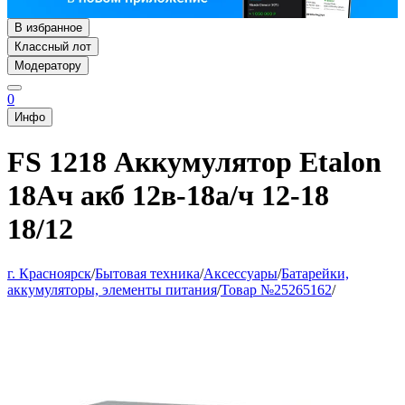
В избранное
Классный лот
Модератору
0
Инфо
FS 1218 Аккумулятор Etalon
18Ач акб 12в-18а/ч 12-18
18/12
г. Красноярск
/
Бытовая техника
/
Аксессуары
/
Батарейки,
аккумуляторы, элементы питания
/
Товар №25265162
/