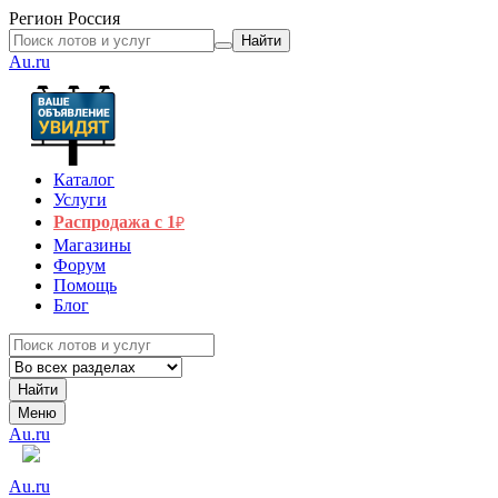
Регион
Россия
Найти
Au.ru
Каталог
Услуги
Распродажа с 1
₽
Магазины
Форум
Помощь
Блог
Найти
Меню
Au.ru
Au.ru