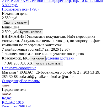
AVR-N2010 XM Сетевой IP-видеорегистратор, 10-канальный
5 800
руб.
Посмотреть все (1796)
Начальная цена
2 550
руб.
Сделать ставку
Блиц-цена
2 590 руб.
Купить сейчас
ВНИМАНИЕ! Уважаемые покупатели. Идёт переоценка
стоимости. Актуальные цены на товары, по запросу в офисе
компании по телефонам в контактах.
7 дней
до конца торгов
(17 авг 2026 12:30)
1 человек
минимальное кол-во участников торгов
Красноярск, БКЗ
условия доставки
на карте
+7 391 285 XX XX
показать контакты
Написать сообщение
Магазин " КОДАС " Дубровинского 56 оф.№ 2 т. 203-53-29,
285-30-88 codas.td@gmail.com kod-as@mail.ru
О продавце
Все товары
Представитель
Кодас
КОДАС
1016
Отзывы
+1368
/
−1