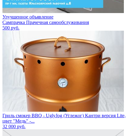
Улучшенное объявление
Сампрачка Прачечная самообслуживания
500
руб.
Гриль смокер BBQ - UglyJog (Углежог) Кантри версия Lite,
цвет "Медь" -...
32 000
руб.