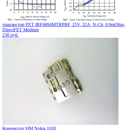
транзистор FET IRF6894MTRPBF, 25V, 32A, N-Ch, 0.9mOhm,
DirectFET Medium
230
руб.
Коннектор SIM Nokia 1020