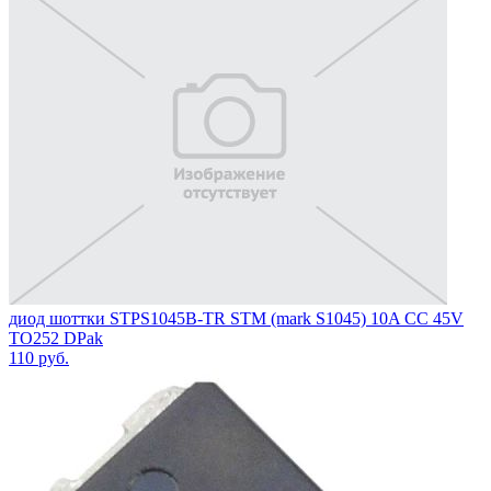
диод шоттки STPS1045B-TR STM (mark S1045) 10A CC 45V
TO252 DPak
110
руб.