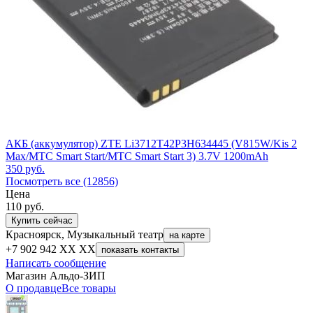
АКБ (аккумулятор) ZTE Li3712T42P3H634445 (V815W/Kis 2
Max/МТС Smart Start/МТС Smart Start 3) 3.7V 1200mAh
350
руб.
Посмотреть все (12856)
Цена
110
руб.
Купить сейчас
Красноярск, Музыкальный театр
на карте
+7 902 942 XX XX
показать контакты
Написать сообщение
Магазин Альдо-ЗИП
О продавце
Все товары