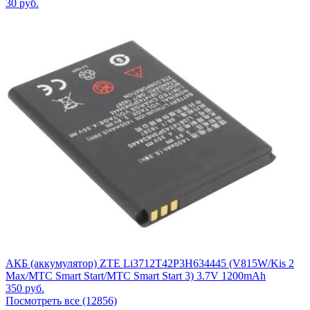
30
руб.
АКБ (аккумулятор) ZTE Li3712T42P3H634445 (V815W/Kis 2
Max/МТС Smart Start/МТС Smart Start 3) 3.7V 1200mAh
350
руб.
Посмотреть все (12856)