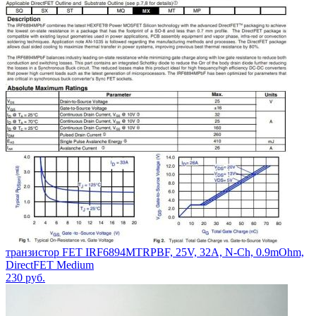
транзистор FET IRF6894MTRPBF, 25V, 32A, N-Ch, 0.9mOhm,
DirectFET Medium
230
руб.