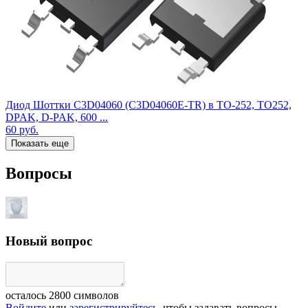
Диод Шоттки C3D04060 (C3D04060E-TR) в TO-252, TO252,
DPAK, D-PAK, 600 ...
60
руб.
Показать еще
Вопросы
Новый вопрос
осталось
2800
символов
Войдите
или
зарегистрируйтесь
, чтобы задавать вопросы