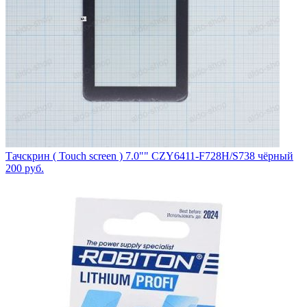
Тачскрин ( Touch screen ) 7.0"" CZY6411-F728H/S738 чёрный
200
руб.