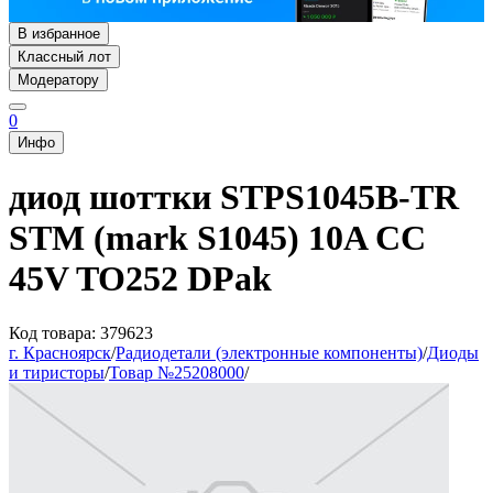
В избранное
Классный лот
Модератору
0
Инфо
диод шоттки STPS1045B-TR
STM (mark S1045) 10A CC
45V TO252 DPak
Код товара: 379623
г. Красноярск
/
Радиодетали (электронные компоненты)
/
Диоды
и тиристоры
/
Товар №25208000
/