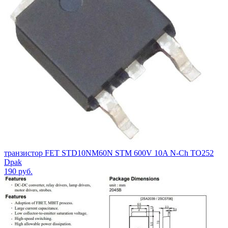
транзистор FET STD10NM60N STM 600V 10A N-Ch TO252
Dpak
190
руб.