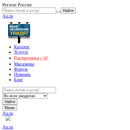
Регион
Россия
Найти
Au.ru
Каталог
Услуги
Распродажа с 1
₽
Магазины
Форум
Помощь
Блог
Найти
Меню
Au.ru
Au.ru