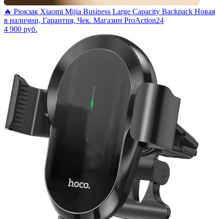
🔥 Рюкзак Xiaomi Mijia Business Large Capacity Backpack Новая
в наличии, Гарантия, Чек. Магазин ProAction24
4 900
руб.