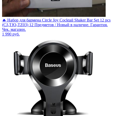
🔥 Набор для бармена Circle Joy Cocktail Shaker Bar Set 12 pcs
(CJ-TJQ-TZ03) 12 Предметов / Новый в наличие. Гарантия.
Чек. магазин.
1 990
руб.