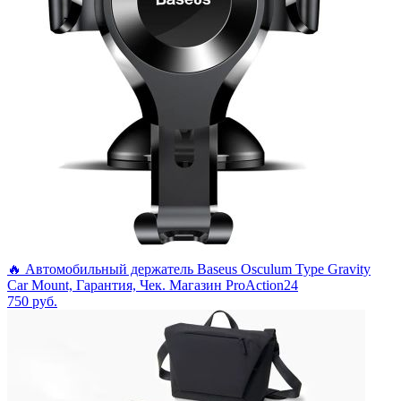
🔥 Автомобильный держатель Baseus Osculum Type Gravity
Car Mount, Гарантия, Чек. Магазин ProAction24
750
руб.