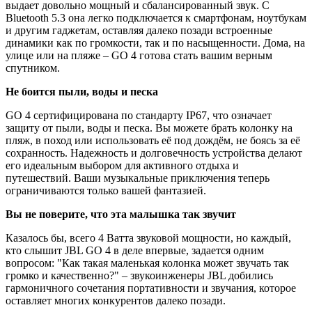
выдает довольно мощный и сбалансированный звук. С
Bluetooth 5.3 она легко подключается к смартфонам, ноутбукам
и другим гаджетам, оставляя далеко позади встроенные
динамики как по громкости, так и по насыщенности. Дома, на
улице или на пляже – GO 4 готова стать вашим верным
спутником.
Не боится пыли, воды и песка
GO 4 сертифицирована по стандарту IP67, что означает
защиту от пыли, воды и песка. Вы можете брать колонку на
пляж, в поход или использовать её под дождём, не боясь за её
сохранность. Надежность и долговечность устройства делают
его идеальным выбором для активного отдыха и
путешествий. Ваши музыкальные приключения теперь
ограничиваются только вашей фантазией.
Вы не поверите, что эта малышка так звучит
Казалось бы, всего 4 Ватта звуковой мощности, но каждый,
кто слышит JBL GO 4 в деле впервые, задается одним
вопросом: "Как такая маленькая колонка может звучать так
громко и качественно?" – звукоинженеры JBL добились
гармоничного сочетания портативности и звучания, которое
оставляет многих конкурентов далеко позади.