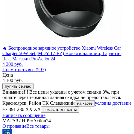
🔥 Беспроводное зарядное устройство Xiaomi Wireless Car
Charger 50W Set (MDY-17-EZ) Новая в наличии, Гарантия,
Чек. Магазин ProAction24
4 300
руб.
Посмотреть все (597)
Цена
4 100
руб.
Купить сейчас
Внимание!!! Все цены указаны с учетом скидки 3%, при
оплате через терминал данная скидка не предоставляется.
Красноярск, Район ТК Славянский
условия доставки
на карте
+7 391 286 XX XX
показать контакты
Написать сообщение
МАГАЗИН ProAction24
О продавце
Все товары