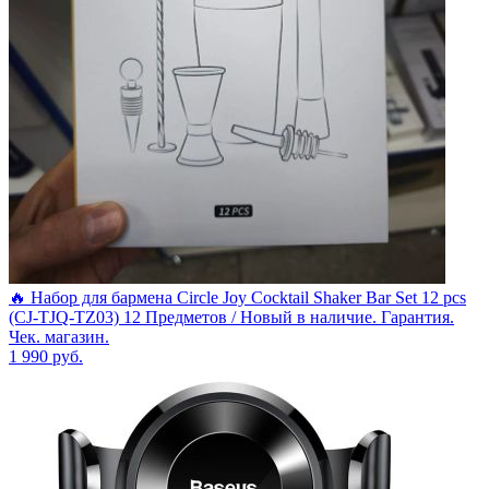
🔥 Набор для бармена Circle Joy Cocktail Shaker Bar Set 12 pcs
(CJ-TJQ-TZ03) 12 Предметов / Новый в наличие. Гарантия.
Чек. магазин.
1 990
руб.