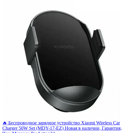
🔥 Беспроводное зарядное устройство Xiaomi Wireless Car
Charger 50W Set (MDY-17-EZ) Новая в наличии, Гарантия,