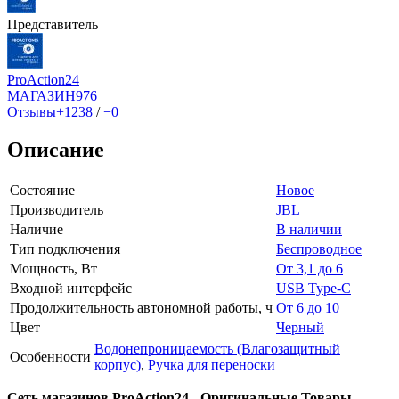
Представитель
ProAction24
МАГАЗИН
976
Отзывы
+1238
/
−0
Описание
Состояние
Новое
Производитель
JBL
Наличие
В наличии
Тип подключения
Беспроводное
Мощность, Вт
От 3,1 до 6
Входной интерфейс
USB Type-C
Продолжительность автономной работы, ч
От 6 до 10
Цвет
Черный
Водонепроницаемость (Влагозащитный
Особенности
корпус)
,
Ручка для переноски
Сеть магазинов ProAction24 - Оригинальные Товары