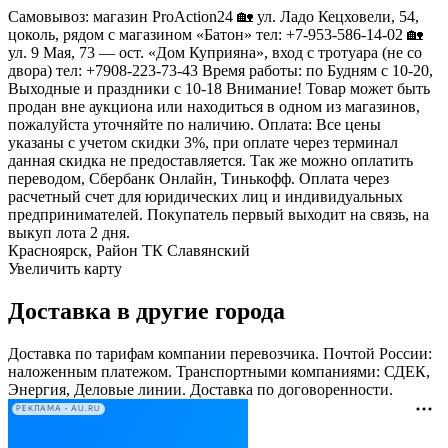
Самовывоз: магазин ProAction24 🏡 ул. Ладо Кецховели, 54,
цоколь, рядом с магазином «Батон» тел: +7-953-586-14-02 🏡
ул. 9 Мая, 73 — ост. «Дом Куприяна», вход с тротуара (не со
двора) тел: +7908-223-73-43 Время работы: по Будням с 10-20,
Выходные и праздники с 10-18 Внимание! Товар может быть
продан вне аукциона или находиться в одном из магазинов,
пожалуйста уточняйте по наличию. Оплата: Все цены
указаны с учетом скидки 3%, при оплате через терминал
данная скидка не предоставляется. Так же можно оплатить
переводом, Сбербанк Онлайн, Тинькофф. Оплата через
расчетный счет для юридических лиц и индивидуальных
предпринимателей. Покупатель первый выходит на связь, на
выкуп лота 2 дня.
Красноярск, Район ТК Славянский
Увеличить карту
Доставка в другие города
Доставка по тарифам компании перевозчика. Почтой России:
наложенным платежом. Транспортными компаниями: СДЕК,
Энергия, Деловые линии. Доставка по договоренности.
РЕКЛАМА • AU.RU