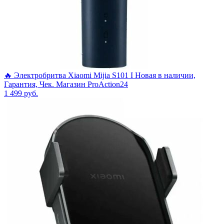
🔥 Электробритва Xiaomi Mijia S101 I Новая в наличии,
Гарантия, Чек. Магазин ProAction24
1 499
руб.