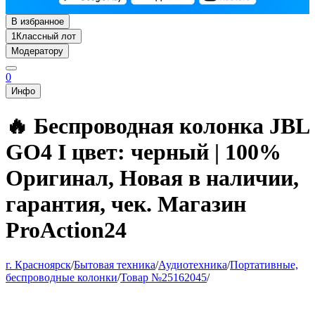
В избранное
1
Классный лот
Модератору
0
Инфо
🔥 Беспроводная колонка JBL
GO4 I цвет: черный | 100%
Оригинал, Новая в наличии,
гарантия, чек. Магазин
ProAction24
г. Красноярск
/
Бытовая техника
/
Аудиотехника
/
Портативные,
беспроводные колонки
/
Товар №25162045
/