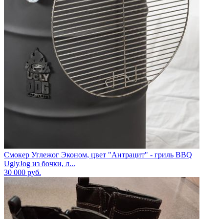
Смокер Углежог Эконом, цвет "Антрацит" - гриль BBQ
UglyJog из бочки, л...
30 000
руб.