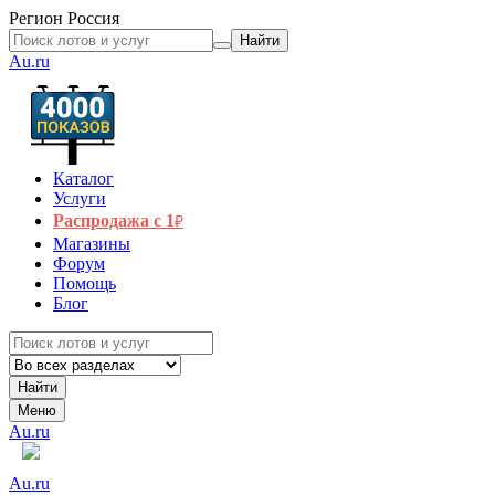
Регион
Россия
Найти
Au.ru
Каталог
Услуги
Распродажа с 1
₽
Магазины
Форум
Помощь
Блог
Найти
Меню
Au.ru
Au.ru