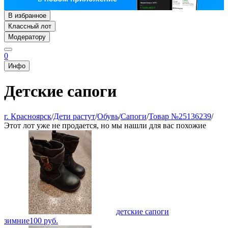
В избранное
Классный лот
Модератору
0
Инфо
Детские сапоги
г. Красноярск
/
Дети растут
/
Обувь
/
Сапоги
/
Товар №25136239
/
Этот лот уже не продается, но мы нашли для вас похожие
детские сапоги
зимние
100
руб.