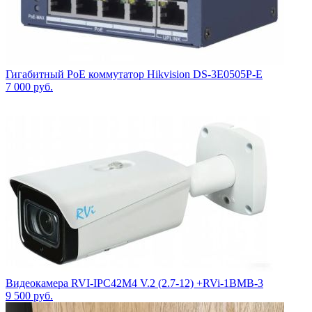
Гигабитный PoE коммутатор Hikvision DS-3E0505P-E
7 000
руб.
Видеокамера RVI-IPC42M4 V.2 (2.7-12) +RVi-1BMB-3
9 500
руб.