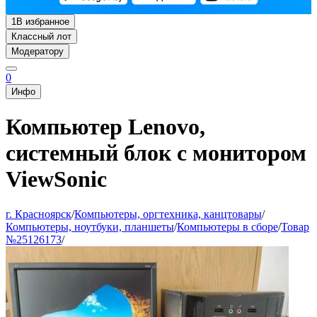
1
В избранное
Классный лот
Модератору
0
Инфо
Компьютер Lenovo,
системный блок с монитором
ViewSonic
г. Красноярск
/
Компьютеры, оргтехника, канцтовары
/
Компьютеры, ноутбуки, планшеты
/
Компьютеры в сборе
/
Товар
№25126173
/