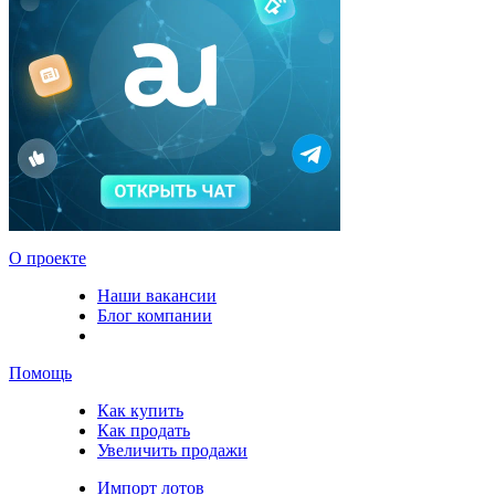
О проекте
Наши вакансии
Блог компании
Помощь
Как купить
Как продать
Увеличить продажи
Импорт лотов