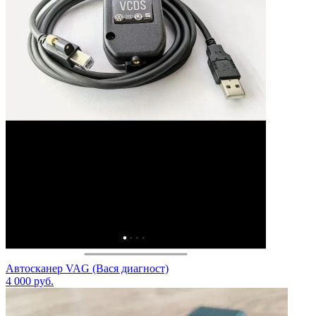
Автосканер VAG (Вася диагност)
4 000
руб.