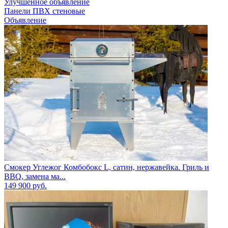
Улучшенное объявление
Панели ПВХ стеновые
Объявление
Смокер Углежог Комбобокс L, сатин, нержавейка. Гриль и
BBQ, замена ма...
149 900
руб.