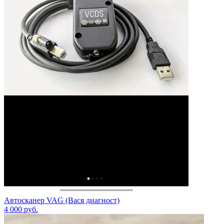
Автосканер VAG (Вася диагност)
4 000
руб.