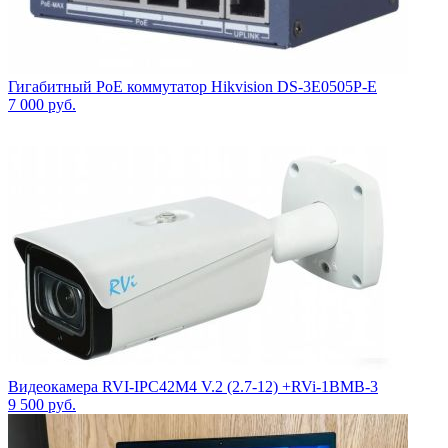
Гигабитный PoE коммутатор Hikvision DS-3E0505P-E
7 000
руб.
Видеокамера RVI-IPC42M4 V.2 (2.7-12) +RVi-1BMB-3
9 500
руб.