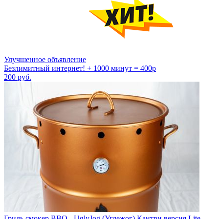
Улучшенное объявление
Безлимитный интернет! + 1000 минут = 400р
200
руб.
Гриль смокер BBQ - UglyJog (Углежог) Кантри версия Lite,