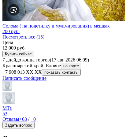
Солома ( на подстилку и мульчирования) в мешках
200
руб.
Посмотреть все (15)
Цена
12 000
руб.
Купить сейчас
7 дней
до конца торгов
(17 авг 2026 06:09)
Красноярский край, Еловое
на карте
+7 908 013 XX XX
показать контакты
Написать сообщение
МТз
53
Отзывы
+63
/
−0
Задать вопрос