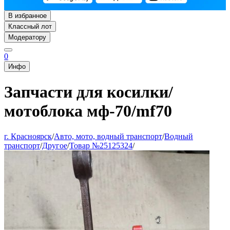
В избранное
Классный лот
Модератору
0
Инфо
Запчасти для косилки/
мотоблока мф-70/mf70
г. Красноярск
/
Авто, мото, водный транспорт
/
Водный
транспорт
/
Другое
/
Товар №25125324
/