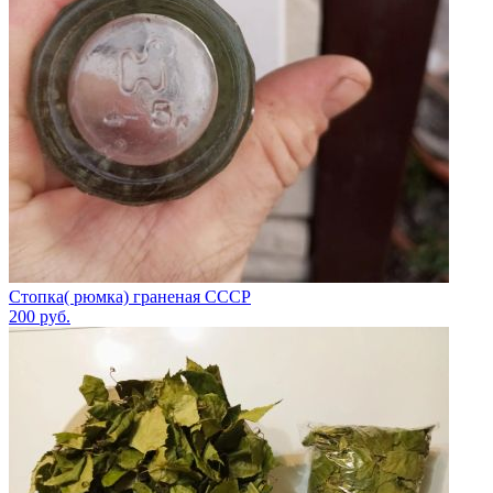
Стопка( рюмка) граненая СССР
200
руб.