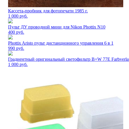
Кассета-пробник для фотопечати 1985 г.
1 000
руб.
Пульт ДУ проводной мини для Nikon Phottix N10
400
руб.
Phottix Aristo пульт дистанционного управления 6 в 1
990
руб.
Градиентный оригинальный светофильтр B+W 77E Farbverla
1 000
руб.