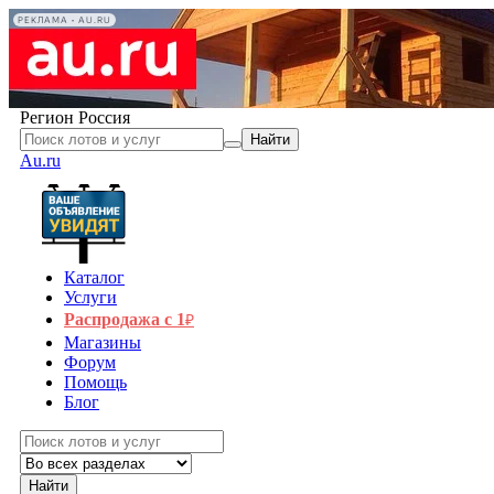
РЕКЛАМА • AU.RU
Регион
Россия
Найти
Au.ru
Каталог
Услуги
Распродажа с 1
₽
Магазины
Форум
Помощь
Блог
Найти