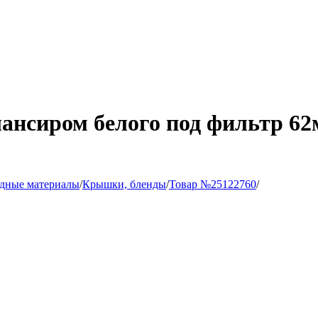
лансиром белого под фильтр 6
одные материалы
/
Крышки, бленды
/
Товар №25122760
/