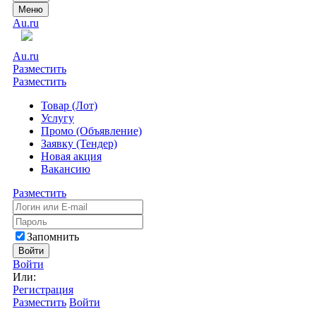
Меню
Au.ru
Au.ru
Разместить
Разместить
Товар (Лот)
Услугу
Промо (Объявление)
Заявку (Тендер)
Новая акция
Вакансию
Разместить
Запомнить
Войти
Войти
Или:
Регистрация
Разместить
Войти