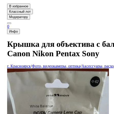
В избранное
Классный лот
Модератору
0
Инфо
Крышка для объектива с ба
Canon Nikon Pentax Sony
г. Красноярск
/
Фото, видеокамеры, оптика
/
Аксессуары, расх