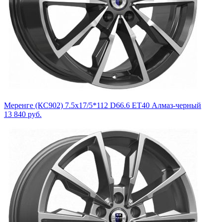
Меренге (КС902) 7.5x17/5*112 D66.6 ET40 Алмаз-черный
13 840
руб.