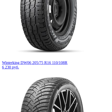
Winterking DW06 205/75 R16 110/108R
6 230
руб.