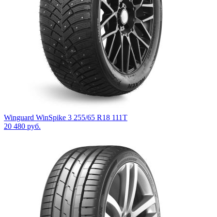
Winguard WinSpike 3 255/65 R18 111T
20 480
руб.