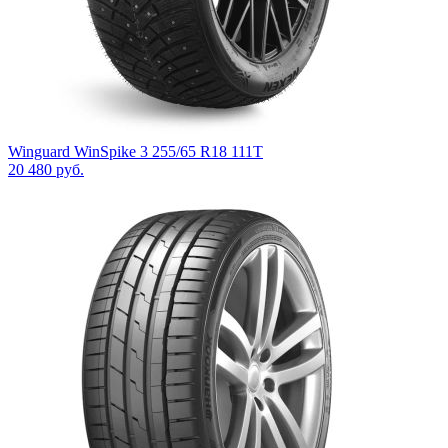
Winguard WinSpike 3 255/65 R18 111T
20 480
руб.