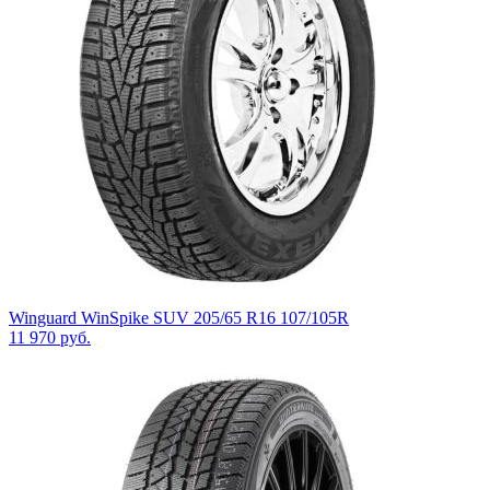
Winguard WinSpike SUV 205/65 R16 107/105R
11 970
руб.