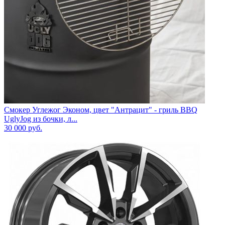
Смокер Углежог Эконом, цвет "Антрацит" - гриль BBQ
UglyJog из бочки, л...
30 000
руб.