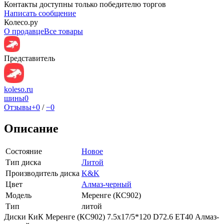
Контакты доступны только победителю торгов
Написать сообщение
Колесо.ру
О продавце
Все товары
Представитель
koleso.ru
шины
0
Отзывы
+0
/
−0
Описание
Состояние
Новое
Тип диска
Литой
Производитель диска
K&K
Цвет
Алмаз-черный
Модель
Меренге (КС902)
Тип
литой
Диски КиК Меренге (КС902) 7.5x17/5*120 D72.6 ET40 Алмаз-