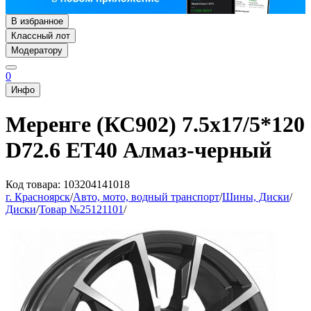
В избранное
Классный лот
Модератору
0
Инфо
Меренге (КС902) 7.5x17/5*120
D72.6 ET40 Алмаз-черный
Код товара: 103204141018
г. Красноярск
/
Авто, мото, водный транспорт
/
Шины, Диски
/
Диски
/
Товар №25121101
/