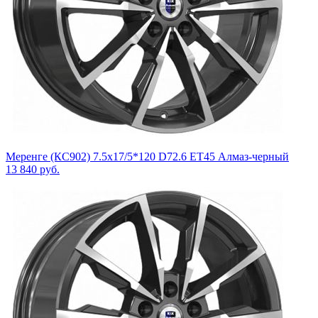
Меренге (КС902) 7.5x17/5*120 D72.6 ET45 Алмаз-черный
13 840
руб.