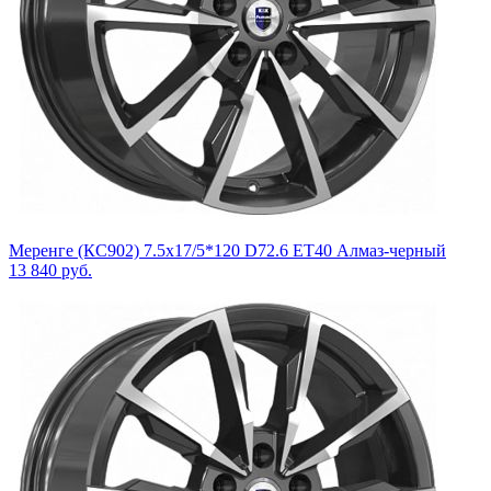
Меренге (КС902) 7.5x17/5*120 D72.6 ET40 Алмаз-черный
13 840
руб.