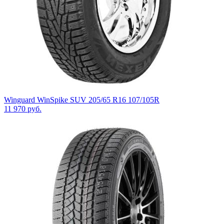
Winguard WinSpike SUV 205/65 R16 107/105R
11 970
руб.