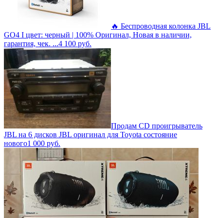
🔥 Беспроводная колонка JBL
GO4 I цвет: черный | 100% Оригинал, Новая в наличии,
гарантия, чек. ...
4 100
руб.
Продам CD проигрыватель
JBL на 6 дисков JBL оригинал для Toyota состояние
нового
1 000
руб.