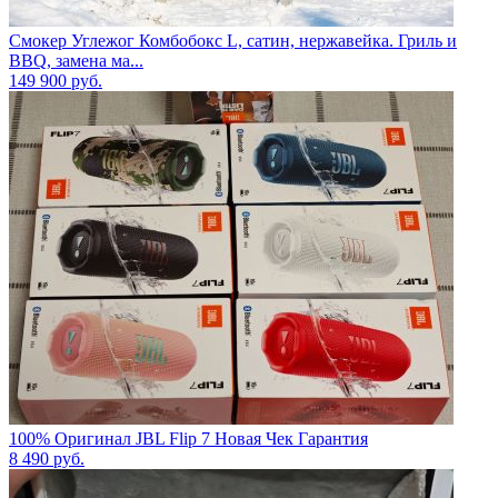
Смокер Углежог Комбобокс L, сатин, нержавейка. Гриль и
BBQ, замена ма...
149 900
руб.
100% Оригинал JBL Flip 7 Новая Чек Гарантия
8 490
руб.