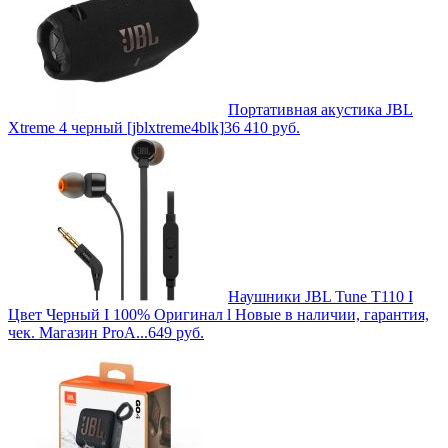
Портативная акустика JBL
Xtreme 4 черный [jblxtreme4blk]
36 410
руб.
Наушники JBL Tune T110 I
Цвет Черный I 100% Оригинал l Новые в наличии, гарантия,
чек. Магазин ProA...
649
руб.