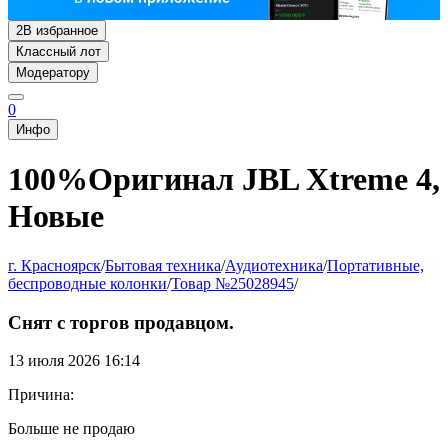
2
В избранное
Классный лот
Модератору
0
Инфо
100%Оригинал JBL Xtreme 4,
Новые
г. Красноярск
/
Бытовая техника
/
Аудиотехника
/
Портативные,
беспроводные колонки
/
Товар №25028945
/
Снят с торгов продавцом.
13 июля 2026 16:14
Причина:
Больше не продаю