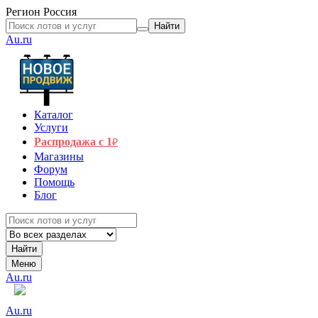
Регион
Россия
Найти
Au.ru
Каталог
Услуги
Распродажа с 1
₽
Магазины
Форум
Помощь
Блог
Найти
Меню
Au.ru
Au.ru