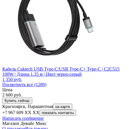
Кабель Cuktech USB Type-C/USB Type-C+ Type-C | C2C515
100W | Длина 1.35 м | Цвет черно-серый
1 350
руб.
Посмотреть все (1289)
Цена
2 600
руб.
Купить сейчас
Красноярск, Парашютная
на карте
+7 967 609 XX XX
показать контакты
Написать сообщение
Магазин Девайс Микс
О продавце
Все товары