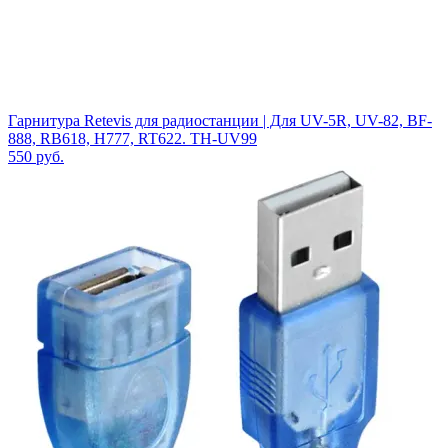
Гарнитура Retevis для радиостанции | Для UV-5R, UV-82, BF-
888, RB618, H777, RT622. TH-UV99
550
руб.