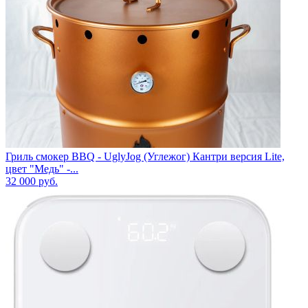
Гриль смокер BBQ - UglyJog (Углежог) Кантри версия Lite,
цвет "Медь" -...
32 000
руб.