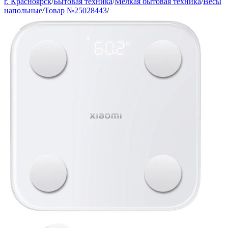
г. Красноярск
/
Бытовая техника
/
Мелкая бытовая техника
/
Весы
напольные
/
Товар №25028443
/