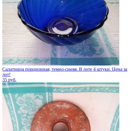
Салатница порционная, темно-синяя. В лоте 4 штуки. Цена за
лот!
35
руб.