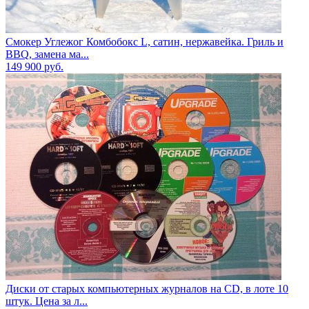
Смокер Углежог Комбобокс L, сатин, нержавейка. Гриль и
BBQ, замена ма...
149 900
руб.
Диски от старых компьютерных журналов на CD, в лоте 10
штук. Цена за л...