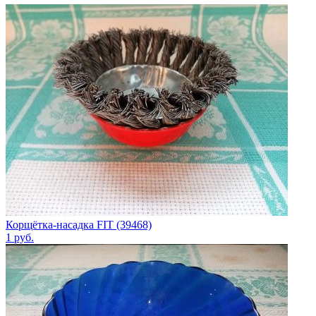
Корщётка-насадка FIT (39468)
1
руб.