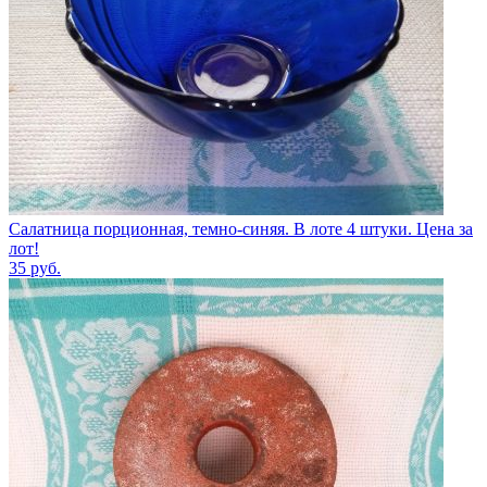
Салатница порционная, темно-синяя. В лоте 4 штуки. Цена за
лот!
35
руб.