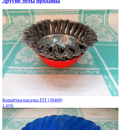
Другие лоты продавца
Корщётка-насадка FIT (39468)
1
руб.