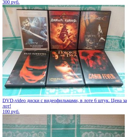
300
руб.
DVD-video диски с видеофильмами, в лоте 6 штук. Цена за
лот!
100
руб.