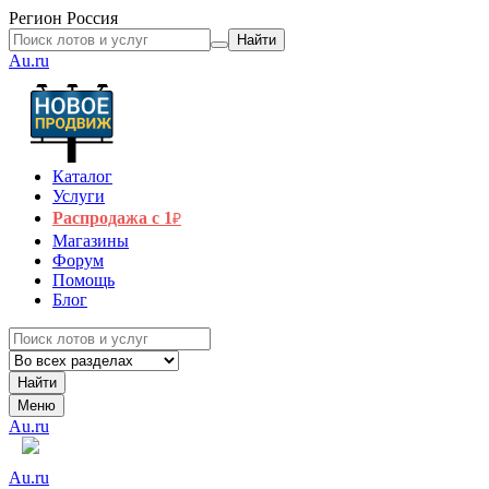
Регион
Россия
Найти
Au.ru
Каталог
Услуги
Распродажа с 1
₽
Магазины
Форум
Помощь
Блог
Найти
Меню
Au.ru
Au.ru