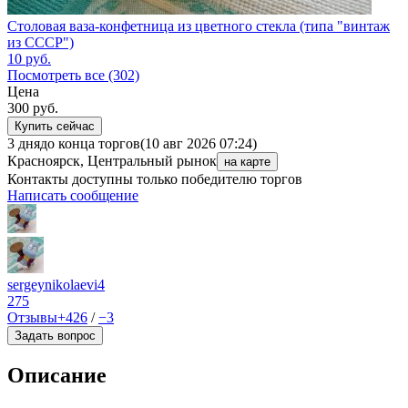
Столовая ваза-конфетница из цветного стекла (типа "винтаж
из СССР")
10
руб.
Посмотреть все (302)
Цена
300
руб.
Купить сейчас
3 дня
до конца торгов
(10 авг 2026 07:24)
Красноярск, Центральный рынок
на карте
Контакты доступны только победителю торгов
Написать сообщение
sergeynikolaevi4
275
Отзывы
+426
/
−3
Задать вопрос
Описание