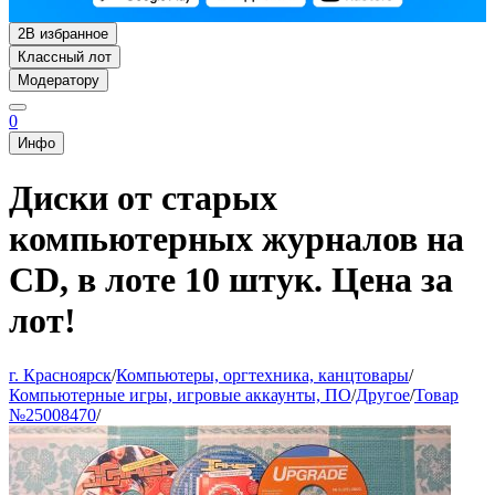
2
В избранное
Классный лот
Модератору
0
Инфо
Диски от старых
компьютерных журналов на
CD, в лоте 10 штук. Цена за
лот!
г. Красноярск
/
Компьютеры, оргтехника, канцтовары
/
Компьютерные игры, игровые аккаунты, ПО
/
Другое
/
Товар
№25008470
/