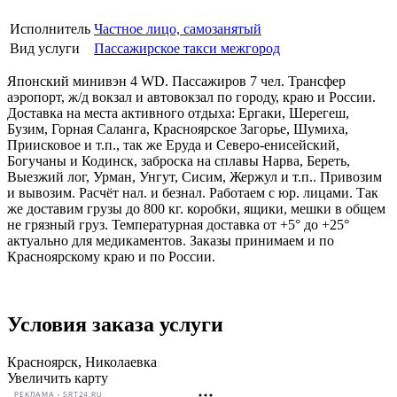
Исполнитель
Частное лицо, самозанятый
Вид услуги
Пассажирское такси межгород
Японский минивэн 4 WD. Пассажиров 7 чел. Трансфер
аэропорт, ж/д вокзал и автовокзал по городу, краю и России.
Доставка на места активного отдыха: Ергаки, Шерегеш,
Бузим, Горная Саланга, Красноярское Загорье, Шумиха,
Приисковое и т.п., так же Еруда и Северо-енисейский,
Богучаны и Кодинск, заброска на сплавы Нарва, Береть,
Выезжий лог, Урман, Унгут, Сисим, Жержул и т.п.. Привозим
и вывозим. Расчёт нал. и безнал. Работаем с юр. лицами. Так
же доставим грузы до 800 кг. коробки, ящики, мешки в общем
не грязный груз. Температурная доставка от +5° до +25°
актуально для медикаментов. Заказы принимаем и по
Красноярскому краю и по России.
Условия заказа услуги
Красноярск, Николаевка
Увеличить карту
РЕКЛАМА • SRT24.RU