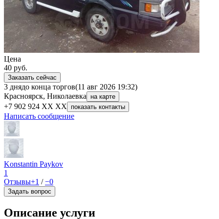
Цена
40
руб.
Заказать сейчас
3 дня
до конца торгов
(11 авг 2026 19:32)
Красноярск, Николаевка
на карте
+7 902 924 XX XX
показать контакты
Написать сообщение
Konstantin Paykov
1
Отзывы
+1
/
−0
Задать вопрос
Описание услуги