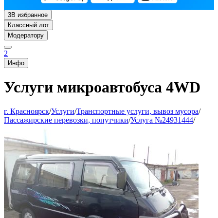
3
В избранное
Классный лот
Модератору
2
Инфо
Услуги микроавтобуса 4WD
г. Красноярск
/
Услуги
/
Транспортные услуги, вывоз мусора
/
Пассажирские перевозки, попутчики
/
Услуга №24931444
/