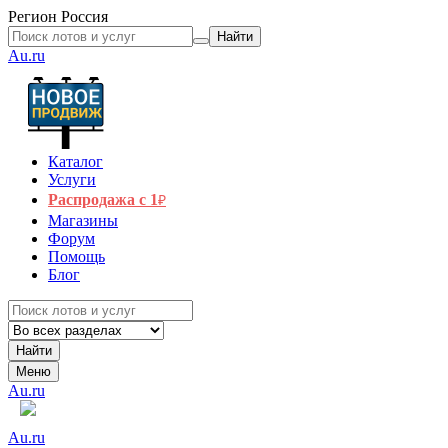
Регион
Россия
Найти
Au.ru
Каталог
Услуги
Распродажа с 1
₽
Магазины
Форум
Помощь
Блог
Найти
Меню
Au.ru
Au.ru