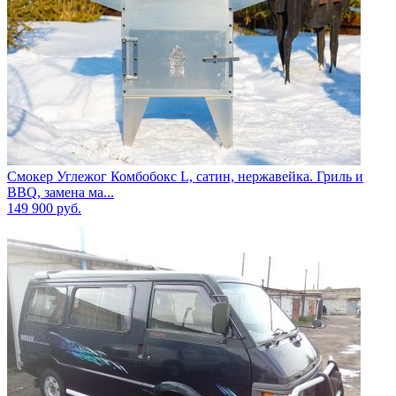
Смокер Углежог Комбобокс L, сатин, нержавейка. Гриль и
BBQ, замена ма...
149 900
руб.