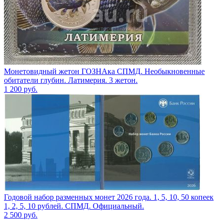
Монетовидный жетон ГОЗНАка СПМД. Необыкновенные
обитатели глубин. Латимерия. 3 жетон.
1 200
руб.
Годовой набор разменных монет 2026 года. 1, 5, 10, 50 копеек
1, 2, 5, 10 рублей. СПМД. Официальный.
2 500
руб.