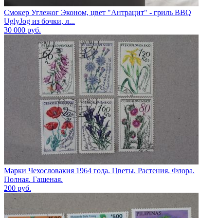
Смокер Углежог Эконом, цвет "Антрацит" - гриль BBQ
UglyJog из бочки, л...
30 000
руб.
Марки Чехословакия 1964 года. Цветы. Растения. Флора.
Полная. Гашеная.
200
руб.