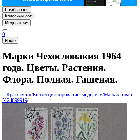
В избранное
Классный лот
Модератору
0
Инфо
Марки Чехословакия 1964
года. Цветы. Растения.
Флора. Полная. Гашеная.
г. Красноярск
/
Коллекционирование, моделизм
/
Марки
/
Товар
№24899919
/