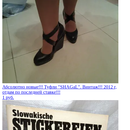
Абсолютно новые!!! Туфли "SHAGаL". Винтаж!!! 2012 г,
отдам по последней ставке!!!
1
руб.