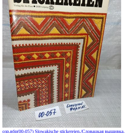
озр,вбр(00-057) Slowakische stickereien./Словацкая вышивка.