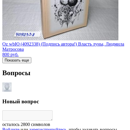
Oz wbЮ (4092338) (Подпись автора!) Власть луны, Людмила
Матросова
800
руб.
Показать еще
Вопросы
Новый вопрос
осталось
2800
символов
Войдите
или
зарегистрируйтесь
, чтобы задавать вопросы