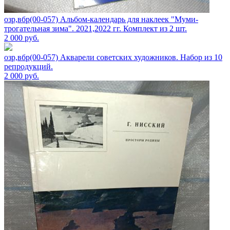
озр,вбр(00-057) Альбом-календарь для наклеек "Муми-
трогательная зима". 2021,2022 гг. Комплект из 2 шт.
2 000
руб.
озр,вбр(00-057) Акварели советских художников. Набор из 10
репродукций.
2 000
руб.