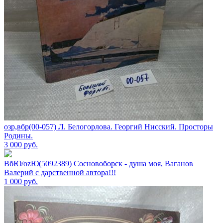
озр,вбр(00-057) Л. Белогорлова. Георгий Нисский. Просторы
Родины.
3 000
руб.
ВбЮ/ozЮ(5092389) Сосновоборск - душа моя, Ваганов
Валерий с дарственной автора!!!
1 000
руб.