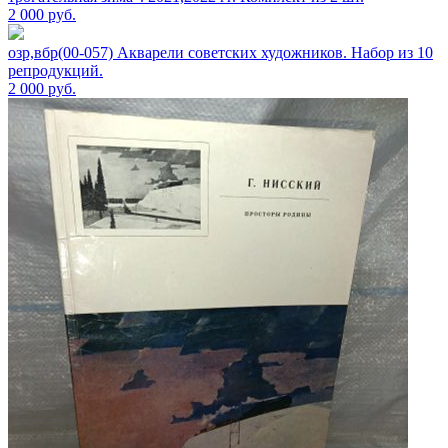
2 000
руб.
озр,вбр(00-057) Акварели советских художников. Набор из 10
репродукций.
2 000
руб.