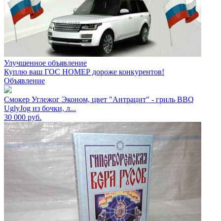
Улучшенное объявление
Куплю ваш ГОС НОМЕР дороже конкурентов!
Объявление
Смокер Углежог Эконом, цвет "Антрацит" - гриль BBQ
UglyJog из бочки, л...
30 000
руб.