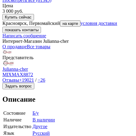
Посмотреть все (61345)
Цена
3 000
руб.
Купить сейчас
Красноярск, Первомайский
условия доставки
на карте
показать контакты
Написать сообщение
Интернет-Магазин Julianna-cher
О продавце
Все товары
Представитель
Julianna-cher
MIXMAX
8872
Отзывы
+19021
/
−26
Задать вопрос
Описание
Состояние
Б/у
Наличие
В наличии
Издательство
Другое
Язык
Русский