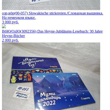
озр,вбр(00-057) Slowakische stickereien./Словацкая вышивка.
На немецком языке.
3 000
руб.
ВбЮ/OzЮ(3092356) Das Heyne-Jubiläums-Lesebuch: 30 Jahre
Heyne-Bücher
2 000
руб.