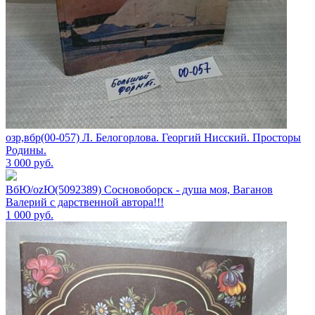
озр,вбр(00-057) Л. Белогорлова. Георгий Нисский. Просторы
Родины.
3 000
руб.
ВбЮ/ozЮ(5092389) Сосновоборск - душа моя, Ваганов
Валерий с дарственной автора!!!
1 000
руб.