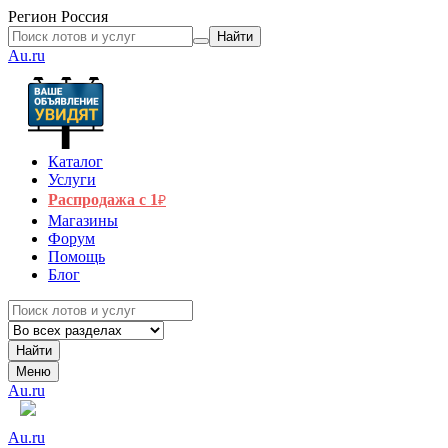
Регион
Россия
Найти
Au.ru
Каталог
Услуги
Распродажа с 1
₽
Магазины
Форум
Помощь
Блог
Найти
Меню
Au.ru
Au.ru