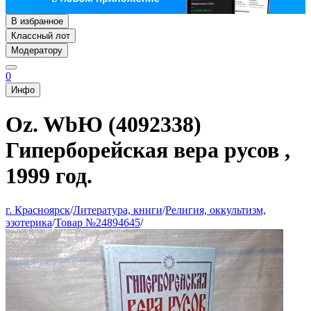
В избранное
Классный лот
Модератору
0
Инфо
Oz. WbЮ (4092338)
Гиперборейская вера русов ,
1999 год.
г. Красноярск
/
Литература, книги
/
Религия, оккультизм,
эзотерика
/
Товар №24894645
/