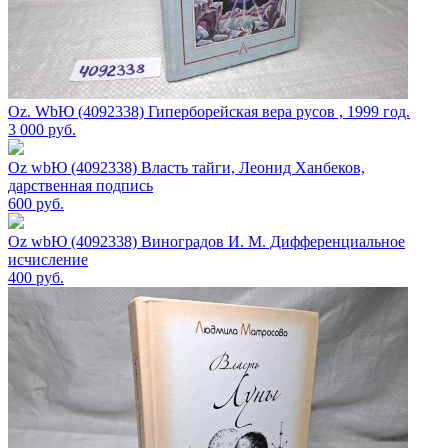
Oz. WbЮ (4092338) Гиперборейская вера русов , 1999 год.
3 000
руб.
Oz wbЮ (4092338) Власть тайги, Леонид Ханбеков,
дарственная подпись
600
руб.
Oz wbЮ (4092338) Виноградов И. М. Дифференциальное
исчисление
400
руб.