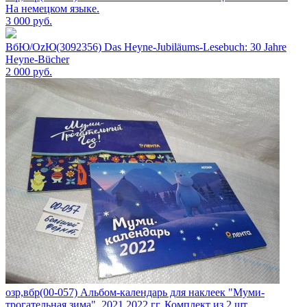
На немецком языке.
3 000
руб.
ВбЮ/OzЮ(3092356) Das Heyne-Jubiläums-Lesebuch: 30 Jahre
Heyne-Bücher
2 000
руб.
озр,вбр(00-057) Альбом-календарь для наклеек "Муми-
трогательная зима". 2021,2022 гг. Комплект из 2 шт.